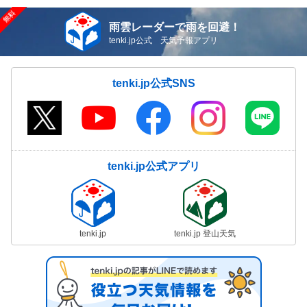
雨雲レーダーで雨を回避！
tenki.jp公式 天気予報アプリ
tenki.jp公式SNS
tenki.jp公式アプリ
tenki.jp
tenki.jp 登山天気