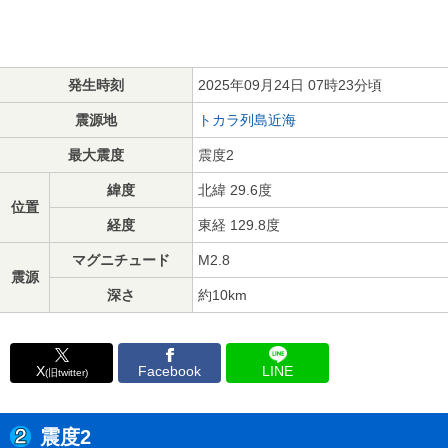
発生時刻
2025年09月24日 07時23分頃
震源地
トカラ列島近海
最大震度
震度2
緯度
北緯 29.6度
位置
経度
東経 129.8度
マグニチュード
M2.8
震源
深さ
約10km
X
Facebook
LINE
(旧twitter)
震度2