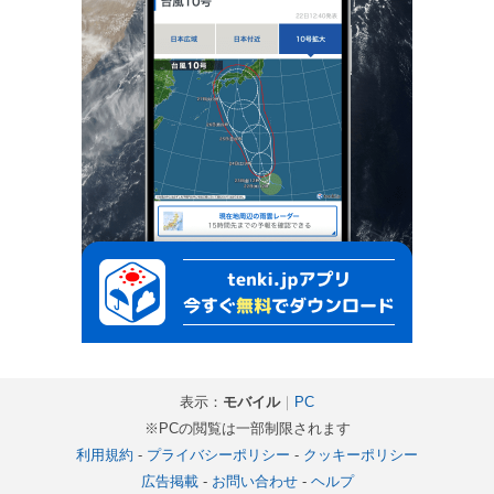
表示：
モバイル
｜
PC
※PCの閲覧は一部制限されます
利用規約
-
プライバシーポリシー
-
クッキーポリシー
広告掲載
-
お問い合わせ
-
ヘルプ