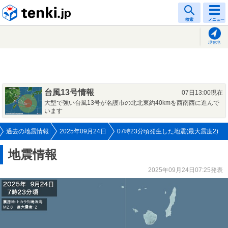
tenki.jp
検索
メニュー
現在地
台風13号情報
07日13:00現在
大型で強い台風13号が名護市の北北東約40kmを西南西に進んで
います
過去の地震情報
2025年09月24日
07時23分頃発生した地震(最大震度2)
地震情報
2025年09月24日07:25発表