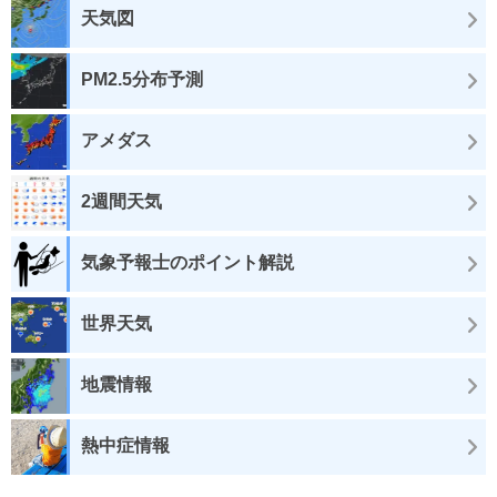
天気図
PM2.5分布予測
アメダス
2週間天気
気象予報士のポイント解説
世界天気
地震情報
熱中症情報