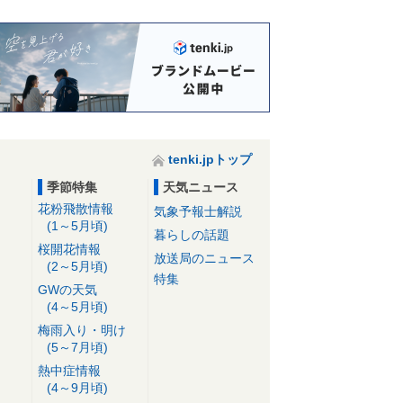
tenki.jpトップ
季節特集
天気ニュース
花粉飛散情報
気象予報士解説
(1～5月頃)
暮らしの話題
桜開花情報
放送局のニュース
(2～5月頃)
特集
GWの天気
(4～5月頃)
梅雨入り・明け
(5～7月頃)
熱中症情報
(4～9月頃)