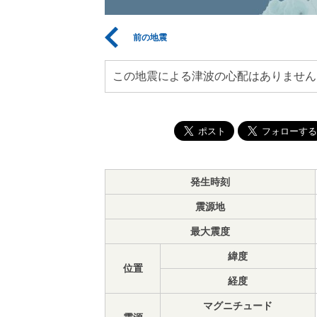
前の地震
この地震による津波の心配はありません
発生時刻
震源地
最大震度
緯度
位置
経度
マグニチュード