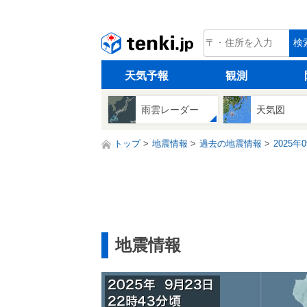
tenki.jp
検
天気予報
観測
雨雲レーダー
天気図
トップ
地震情報
過去の地震情報
2025年
地震情報