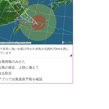
で非常に強い台風13号が久米島の北西約70kmを西に
でいます
台風情報のみかた
台風の接近、上陸に備えて
知る防災
アプリで台風進路予報を確認