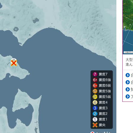
大型
進ん