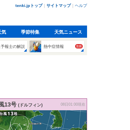
tenki.jpトップ
｜
サイトマップ
｜
ヘルプ
天気
季節特集
天気ニュース
象予報士の解説
熱中症情報
注目
風13号
(ドルフィン)
08日01:00現在