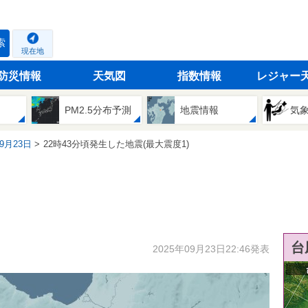
索
現在地
防災情報
天気図
指数情報
レジャー
PM2.5分布予測
地震情報
気
09月23日
22時43分頃発生した地震(最大震度1)
台
2025年09月23日22:46発表