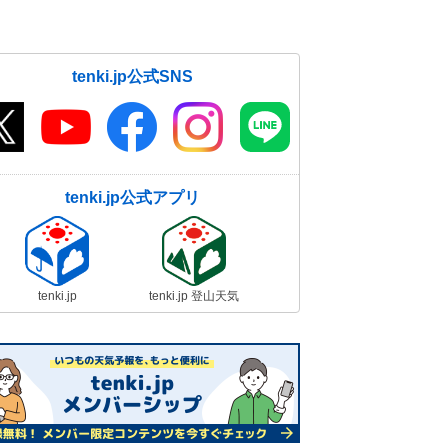
tenki.jp公式SNS
tenki.jp公式アプリ
tenki.jp
tenki.jp 登山天気