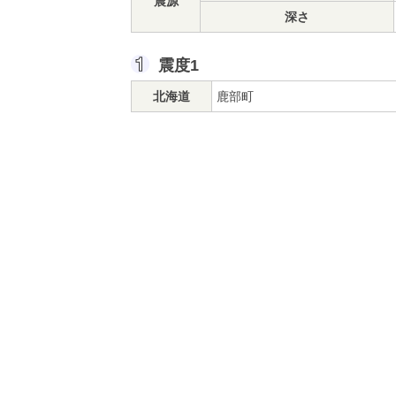
震源
深さ
震度1
北海道
鹿部町