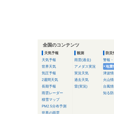
全国のコンテンツ
天気予報
観測
防災
天気予報
雨雲(過去)
警報・
世界天気
アメダス実況
地震
気圧予報
実況天気
津波情
2週間天気
過去天気
火山情
長期予報
雷(実況)
台風情
雨雲レーダー
知る防
積雪マップ
PM2.5分布予測
世界の雨雲