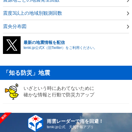
震度3以上の地域別観測回数
震央分布図
最新の地震情報を配信
tenki.jp公式X（旧Twitter）をご利用ください。
「知る防災」地震
いざという時にあわてないために
確かな情報と行動で防災力アップ
雨雲レーダーで雨を回避！
tenki.jp公式 天気予報アプリ