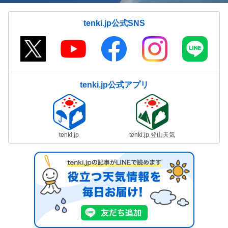
tenki.jp公式SNS
tenki.jp公式アプリ
tenki.jp
tenki.jp 登山天気