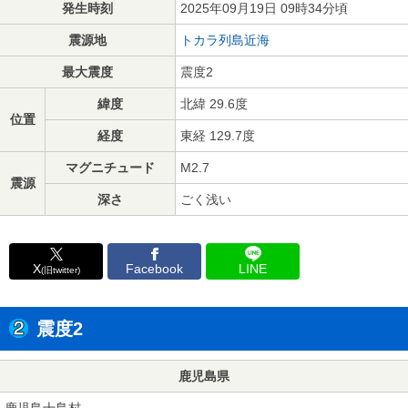
発生時刻
2025年09月19日 09時34分頃
震源地
トカラ列島近海
最大震度
震度2
緯度
北緯 29.6度
位置
経度
東経 129.7度
マグニチュード
M2.7
震源
深さ
ごく浅い
X
Facebook
LINE
(旧twitter)
震度2
鹿児島県
鹿児島十島村