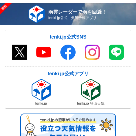
雨雲レーダーで雨を回避！
tenki.jp公式 天気予報アプリ
tenki.jp公式SNS
tenki.jp公式アプリ
tenki.jp
tenki.jp 登山天気