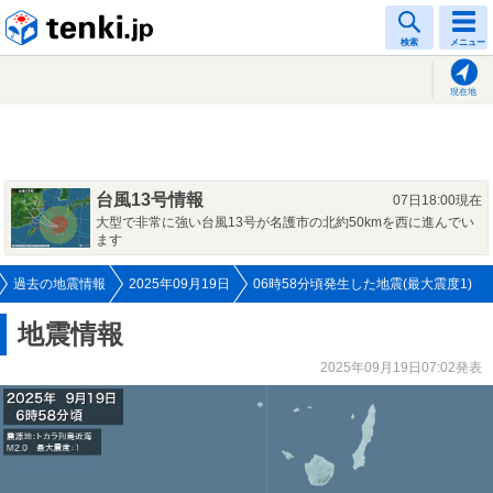
tenki.jp
検索
メニュー
現在地
台風13号情報
07日18:00現在
大型で非常に強い台風13号が名護市の北約50kmを西に進んでい
ます
過去の地震情報
2025年09月19日
06時58分頃発生した地震(最大震度1)
地震情報
2025年09月19日07:02発表