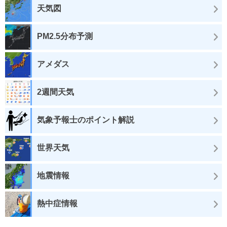
天気図
PM2.5分布予測
アメダス
2週間天気
気象予報士のポイント解説
世界天気
地震情報
熱中症情報