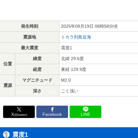
発生時刻
2025年09月19日 06時58分頃
震源地
トカラ列島近海
最大震度
震度1
緯度
北緯 29.6度
位置
経度
東経 129.9度
マグニチュード
M2.0
震源
深さ
ごく浅い
X
Facebook
LINE
(旧twitter)
震度1