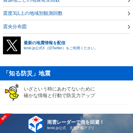
震度3以上の地域別観測回数
震央分布図
最新の地震情報を配信
tenki.jp公式X（旧Twitter）をご利用ください。
「知る防災」地震
いざという時にあわてないために
確かな情報と行動で防災力アップ
雨雲レーダーで雨を回避！
tenki.jp公式 天気予報アプリ