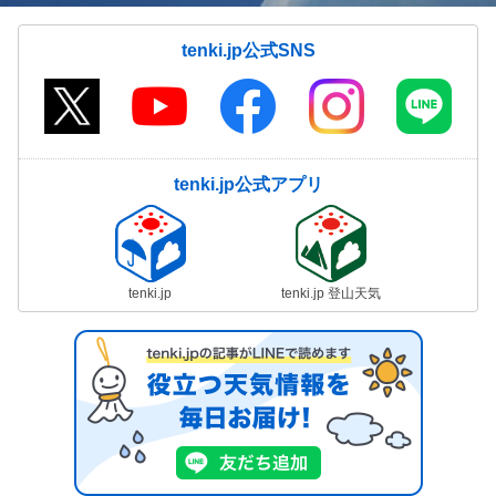
tenki.jp公式SNS
tenki.jp公式アプリ
tenki.jp
tenki.jp 登山天気