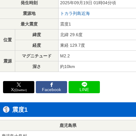
発生時刻
2025年09月19日 01時04分頃
震源地
トカラ列島近海
最大震度
震度1
緯度
北緯 29.6度
位置
経度
東経 129.7度
マグニチュード
M2.2
震源
深さ
約10km
X
Facebook
LINE
(旧twitter)
震度1
鹿児島県
鹿児島十島村