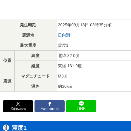
発生時刻
2025年09月18日 03時35分頃
震源地
日向灘
最大震度
震度1
緯度
北緯 32.0度
位置
経度
東経 131.9度
マグニチュード
M3.0
震源
深さ
約30km
X
Facebook
LINE
(旧twitter)
震度1