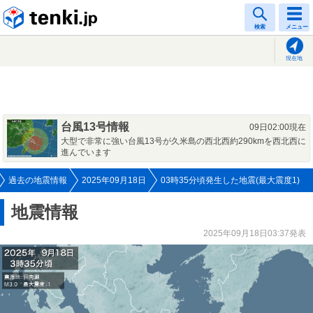
tenki.jp
検索
メニュー
現在地
台風13号情報
09日02:00現在
大型で非常に強い台風13号が久米島の西北西約290kmを西北西に
進んでいます
過去の地震情報
2025年09月18日
03時35分頃発生した地震(最大震度1)
地震情報
2025年09月18日03:37発表