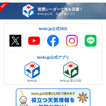
雨雲レーダーで雨を回避！
tenki.jp公式 天気予報アプリ
tenki.jp公式SNS
tenki.jp公式アプリ
tenki.jp
tenki.jp 登山天気