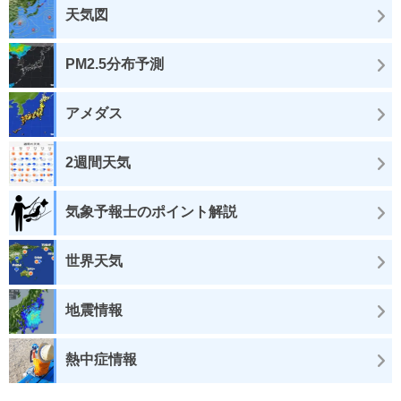
天気図
PM2.5分布予測
アメダス
2週間天気
気象予報士のポイント解説
世界天気
地震情報
熱中症情報