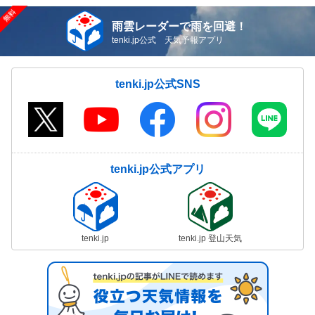
雨雲レーダーで雨を回避！
tenki.jp公式 天気予報アプリ
tenki.jp公式SNS
tenki.jp公式アプリ
tenki.jp
tenki.jp 登山天気