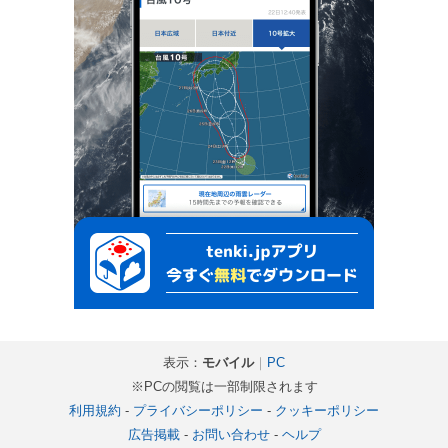
表示：
モバイル
｜
PC
※PCの閲覧は一部制限されます
利用規約
-
プライバシーポリシー
-
クッキーポリシー
広告掲載
-
お問い合わせ
-
ヘルプ