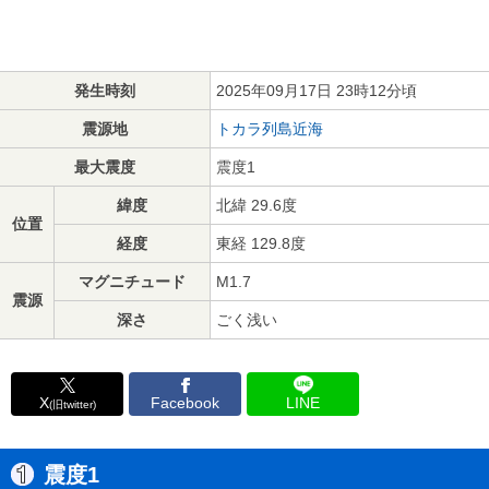
発生時刻
2025年09月17日 23時12分頃
震源地
トカラ列島近海
最大震度
震度1
緯度
北緯 29.6度
位置
経度
東経 129.8度
マグニチュード
M1.7
震源
深さ
ごく浅い
X
Facebook
LINE
(旧twitter)
震度1