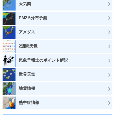
天気図
PM2.5分布予測
アメダス
2週間天気
気象予報士のポイント解説
世界天気
地震情報
熱中症情報