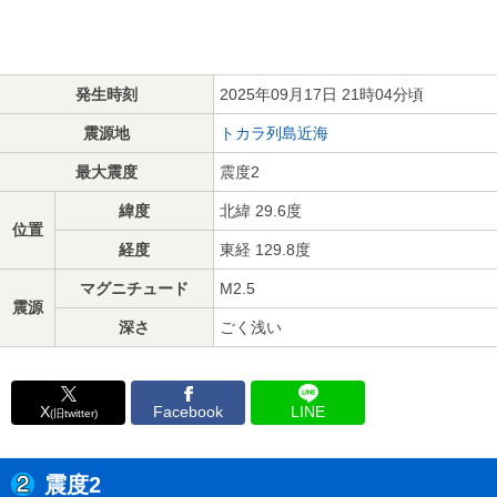
発生時刻
2025年09月17日 21時04分頃
震源地
トカラ列島近海
最大震度
震度2
緯度
北緯 29.6度
位置
経度
東経 129.8度
マグニチュード
M2.5
震源
深さ
ごく浅い
X
Facebook
LINE
(旧twitter)
震度2