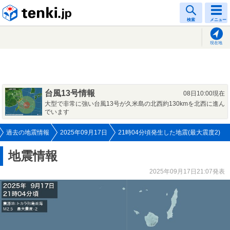
tenki.jp
検索
メニュー
現在地
台風13号情報
08日10:00現在
大型で非常に強い台風13号が久米島の北西約130kmを北西に進ん
でいます
過去の地震情報
2025年09月17日
21時04分頃発生した地震(最大震度2)
地震情報
2025年09月17日21:07発表