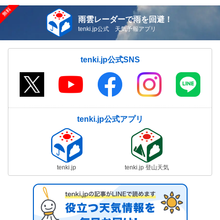
雨雲レーダーで雨を回避！
tenki.jp公式 天気予報アプリ
tenki.jp公式SNS
tenki.jp公式アプリ
tenki.jp
tenki.jp 登山天気