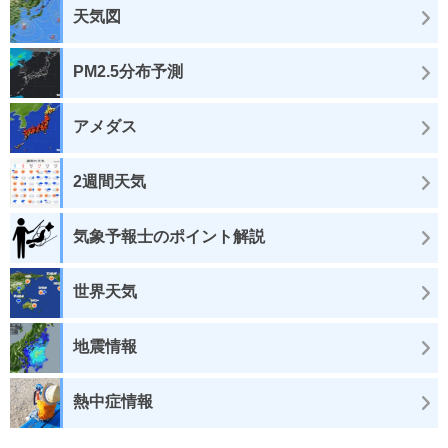
天気図
PM2.5分布予測
アメダス
2週間天気
気象予報士のポイント解説
世界天気
地震情報
熱中症情報