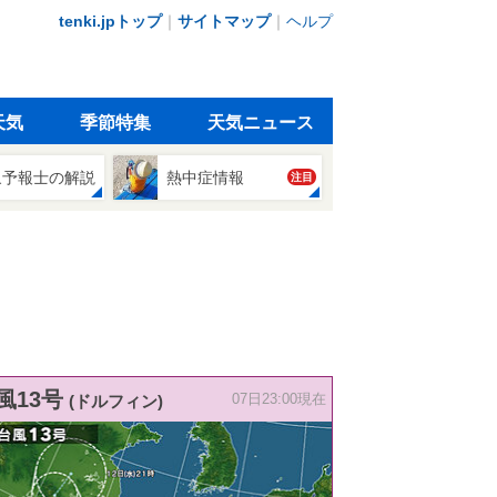
tenki.jpトップ
｜
サイトマップ
｜
ヘルプ
天気
季節特集
天気ニュース
象予報士の解説
熱中症情報
注目
風13号
(ドルフィン)
07日23:00現在