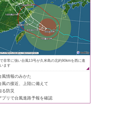
で非常に強い台風13号が久米島の北約90kmを西に進
います
台風情報のみかた
台風の接近、上陸に備えて
知る防災
アプリで台風進路予報を確認