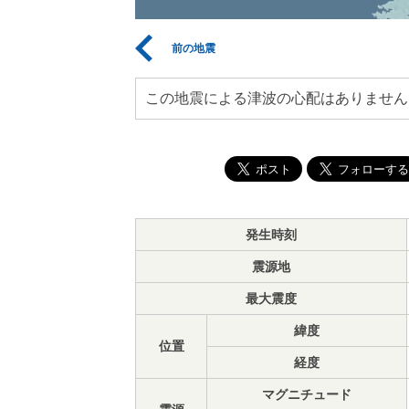
前の地震
この地震による津波の心配はありません
発生時刻
震源地
最大震度
緯度
位置
経度
マグニチュード