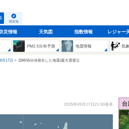
索
現在地
防災情報
天気図
指数情報
レジャー
PM2.5分布予測
地震情報
気
09月17日
20時56分頃発生した地震(最大震度1)
台
2025年09月17日21:00発表