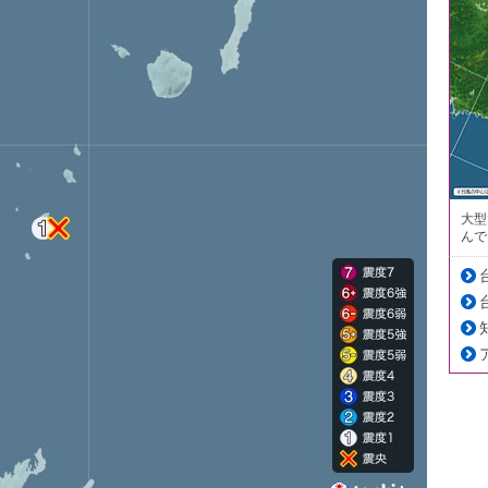
大型
んで