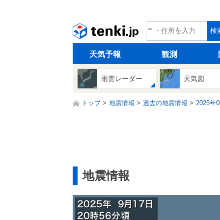
tenki.jp
検
天気予報
観測
雨雲レーダー
天気図
トップ
地震情報
過去の地震情報
2025年
地震情報