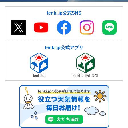
tenki.jp公式SNS
tenki.jp公式アプリ
tenki.jp
tenki.jp 登山天気