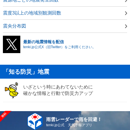
震度3以上の地域別観測回数
震央分布図
最新の地震情報を配信
tenki.jp公式X（旧Twitter）をご利用ください。
「知る防災」地震
いざという時にあわてないために
確かな情報と行動で防災力アップ
雨雲レーダーで雨を回避！
tenki.jp公式 天気予報アプリ