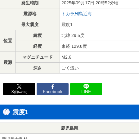
発生時刻
2025年09月17日 20時52分頃
震源地
トカラ列島近海
最大震度
震度1
緯度
北緯 29.5度
位置
経度
東経 129.8度
マグニチュード
M2.6
震源
深さ
ごく浅い
X
Facebook
LINE
(旧twitter)
震度1
鹿児島県
鹿児島十島村