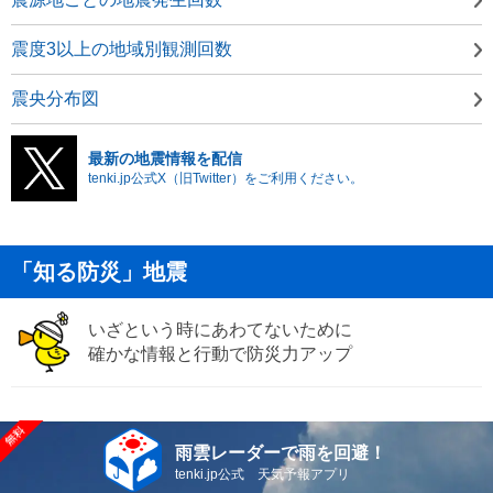
震度3以上の地域別観測回数
震央分布図
最新の地震情報を配信
tenki.jp公式X（旧Twitter）をご利用ください。
「知る防災」地震
いざという時にあわてないために
確かな情報と行動で防災力アップ
雨雲レーダーで雨を回避！
tenki.jp公式 天気予報アプリ