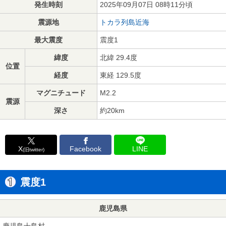
発生時刻
2025年09月07日 08時11分頃
震源地
トカラ列島近海
最大震度
震度1
緯度
北緯 29.4度
位置
経度
東経 129.5度
マグニチュード
M2.2
震源
深さ
約20km
X
Facebook
LINE
(旧twitter)
震度1
鹿児島県
鹿児島十島村