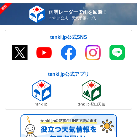
雨雲レーダーで雨を回避！
tenki.jp公式 天気予報アプリ
tenki.jp公式SNS
tenki.jp公式アプリ
tenki.jp
tenki.jp 登山天気