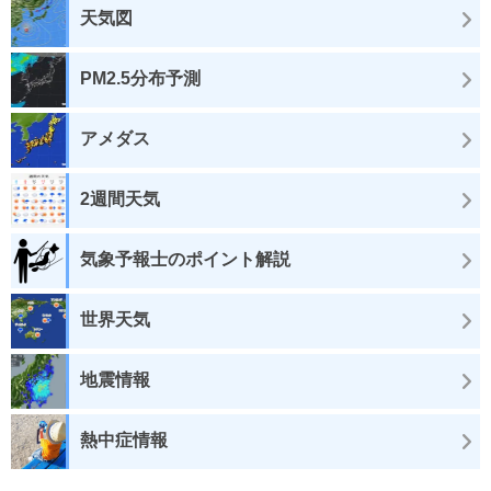
天気図
PM2.5分布予測
アメダス
2週間天気
気象予報士のポイント解説
世界天気
地震情報
熱中症情報