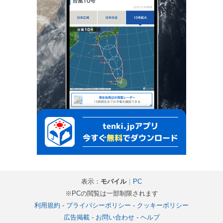
表示：
モバイル
｜
PC
※PCの閲覧は一部制限されます
利用規約
-
プライバシーポリシー
-
クッキーポリシー
広告掲載
-
お問い合わせ
-
ヘルプ