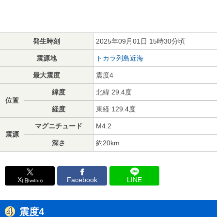
発生時刻
2025年09月01日 15時30分頃
震源地
トカラ列島近海
最大震度
震度4
緯度
北緯 29.4度
位置
経度
東経 129.4度
マグニチュード
M4.2
震源
深さ
約20km
X
Facebook
LINE
(旧twitter)
震度4