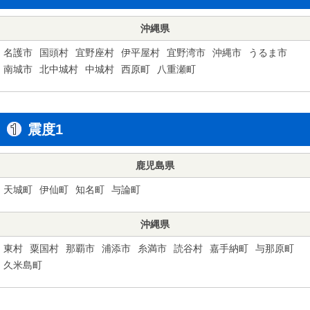
沖縄県
名護市
国頭村
宜野座村
伊平屋村
宜野湾市
沖縄市
うるま市
南城市
北中城村
中城村
西原町
八重瀬町
震度1
鹿児島県
天城町
伊仙町
知名町
与論町
沖縄県
東村
粟国村
那覇市
浦添市
糸満市
読谷村
嘉手納町
与那原町
久米島町