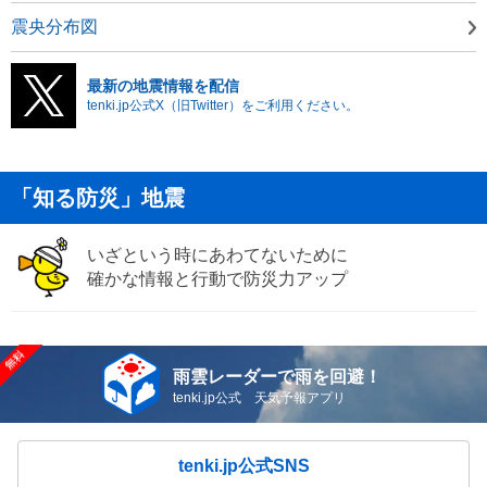
震央分布図
最新の地震情報を配信
tenki.jp公式X（旧Twitter）をご利用ください。
「知る防災」地震
いざという時にあわてないために
確かな情報と行動で防災力アップ
雨雲レーダーで雨を回避！
tenki.jp公式 天気予報アプリ
tenki.jp公式SNS