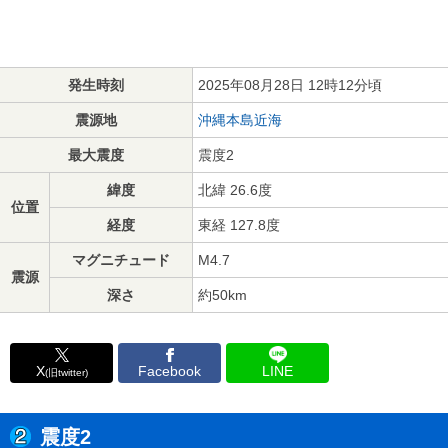
発生時刻
2025年08月28日 12時12分頃
震源地
沖縄本島近海
最大震度
震度2
緯度
北緯 26.6度
位置
経度
東経 127.8度
マグニチュード
M4.7
震源
深さ
約50km
X
Facebook
LINE
(旧twitter)
震度2