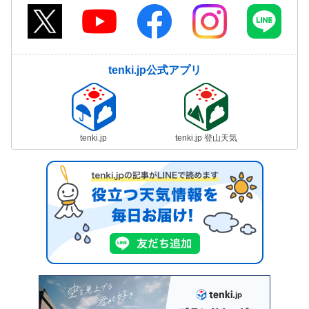
tenki.jp公式アプリ
tenki.jp
tenki.jp 登山天気