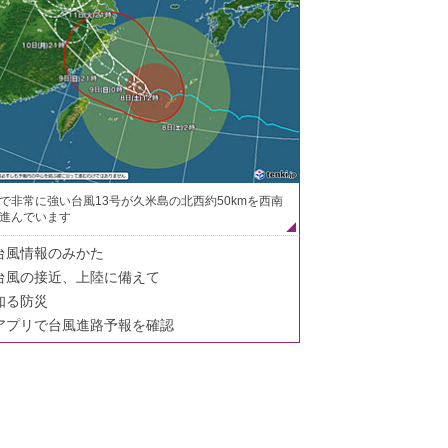
で非常に強い台風13号が久米島の北西約50kmを西南
進んでいます
台風情報のみかた
台風の接近、上陸に備えて
知る防災
アプリで台風進路予報を確認