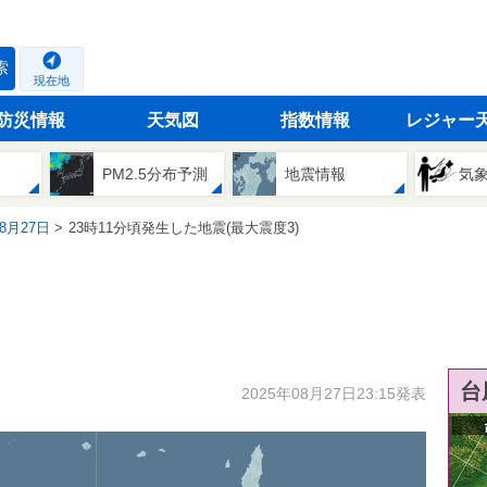
索
現在地
防災情報
天気図
指数情報
レジャー
PM2.5分布予測
地震情報
気
08月27日
23時11分頃発生した地震(最大震度3)
台
2025年08月27日23:15発表