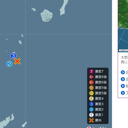
大型
西に