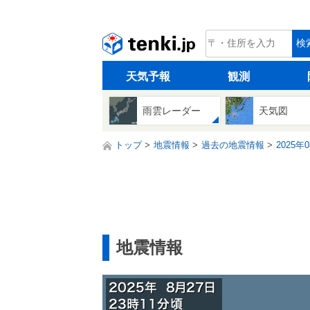
tenki.jp
検
天気予報
観測
雨雲レーダー
天気図
トップ
地震情報
過去の地震情報
2025年
地震情報