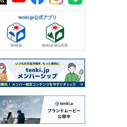
tenki.jp公式アプリ
tenki.jp
tenki.jp 登山天気