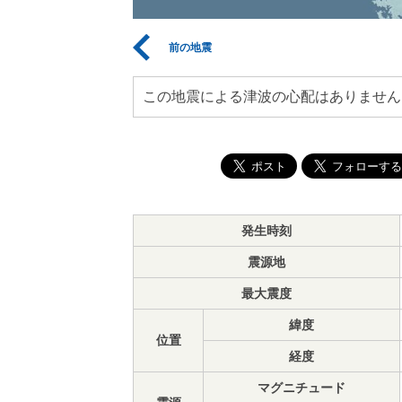
前の地震
この地震による津波の心配はありません
発生時刻
震源地
最大震度
緯度
位置
経度
マグニチュード