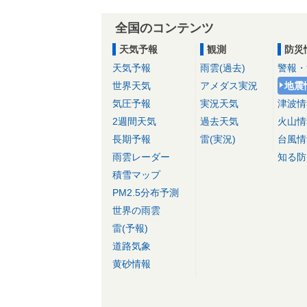
全国のコンテンツ
天気予報
観測
防災
天気予報
雨雲(過去)
警報・
世界天気
アメダス実況
地震
気圧予報
実況天気
津波情
2週間天気
過去天気
火山情
長期予報
雷(実況)
台風情
雨雲レーダー
知る防
積雪マップ
PM2.5分布予測
世界の雨雲
雷(予報)
道路気象
黄砂情報