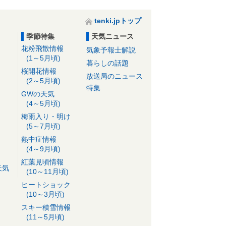
tenki.jpトップ
季節特集
天気ニュース
花粉飛散情報
気象予報士解説
(1～5月頃)
暮らしの話題
桜開花情報
放送局のニュース
(2～5月頃)
特集
GWの天気
(4～5月頃)
梅雨入り・明け
(5～7月頃)
熱中症情報
(4～9月頃)
紅葉見頃情報
天気
(10～11月頃)
ヒートショック
(10～3月頃)
スキー積雪情報
(11～5月頃)