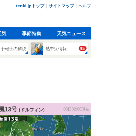
tenki.jpトップ
｜
サイトマップ
｜
ヘルプ
天気
季節特集
天気ニュース
象予報士の解説
熱中症情報
注目
風13号
(ドルフィン)
08日02:00現在