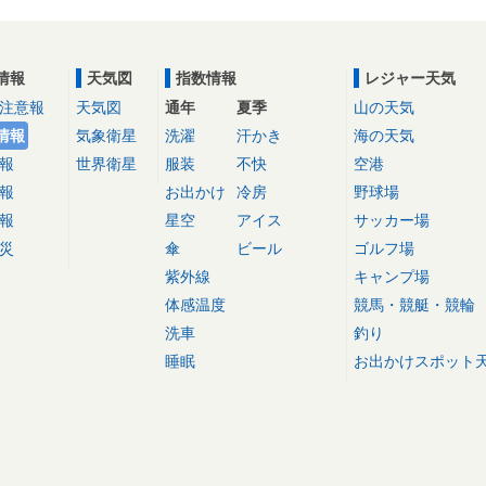
情報
天気図
指数情報
レジャー天気
注意報
天気図
通年
夏季
山の天気
情報
気象衛星
洗濯
汗かき
海の天気
報
世界衛星
服装
不快
空港
報
お出かけ
冷房
野球場
報
星空
アイス
サッカー場
災
傘
ビール
ゴルフ場
紫外線
キャンプ場
体感温度
競馬・競艇・競輪
洗車
釣り
睡眠
お出かけスポット