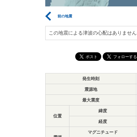
前の地震
この地震による津波の心配はありません
発生時刻
震源地
最大震度
緯度
位置
経度
マグニチュード