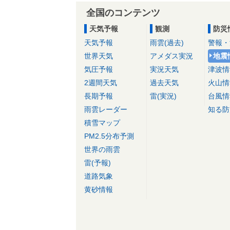
全国のコンテンツ
天気予報
観測
防災
天気予報
雨雲(過去)
警報・
世界天気
アメダス実況
地震
気圧予報
実況天気
津波情
2週間天気
過去天気
火山情
長期予報
雷(実況)
台風情
雨雲レーダー
知る防
積雪マップ
PM2.5分布予測
世界の雨雲
雷(予報)
道路気象
黄砂情報