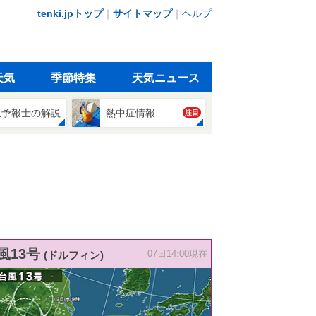
tenki.jpトップ
｜
サイトマップ
｜
ヘルプ
天気
季節特集
天気ニュース
象予報士の解説
熱中症情報
注目
風13号
(ドルフィン)
07日14:00現在