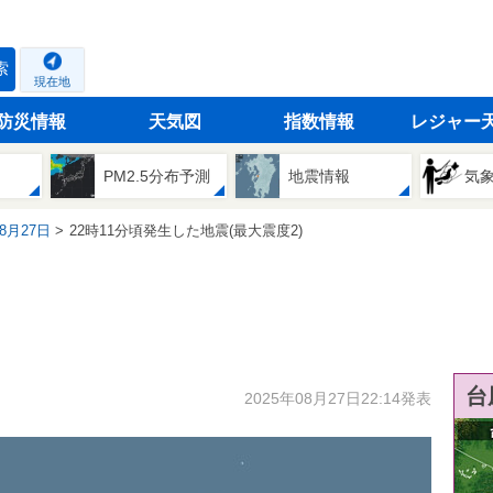
索
現在地
防災情報
天気図
指数情報
レジャー
PM2.5分布予測
地震情報
気
08月27日
22時11分頃発生した地震(最大震度2)
台
2025年08月27日22:14発表