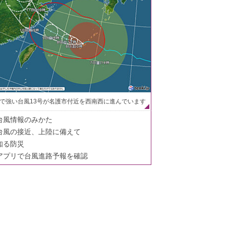
で強い台風13号が名護市付近を西南西に進んでいます
台風情報のみかた
台風の接近、上陸に備えて
知る防災
アプリで台風進路予報を確認