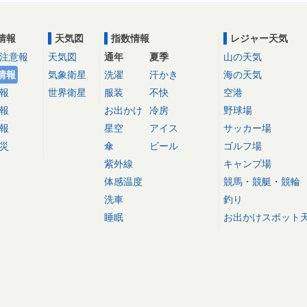
情報
天気図
指数情報
レジャー天気
注意報
天気図
通年
夏季
山の天気
情報
気象衛星
洗濯
汗かき
海の天気
報
世界衛星
服装
不快
空港
報
お出かけ
冷房
野球場
報
星空
アイス
サッカー場
災
傘
ビール
ゴルフ場
紫外線
キャンプ場
体感温度
競馬・競艇・競輪
洗車
釣り
睡眠
お出かけスポット