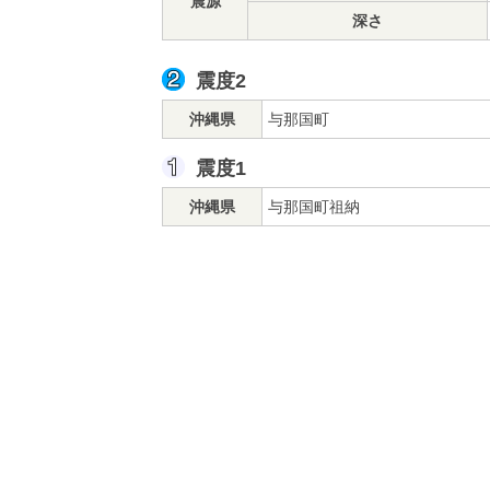
震源
深さ
震度2
沖縄県
与那国町
震度1
沖縄県
与那国町祖納