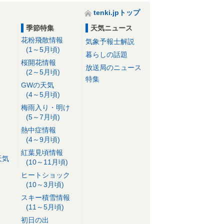
tenki.jpトップ
季節特集
天気ニュース
花粉飛散情報
気象予報士解説
(1～5月頃)
暮らしの話題
桜開花情報
放送局のニュース
(2～5月頃)
特集
GWの天気
(4～5月頃)
梅雨入り・明け
(5～7月頃)
熱中症情報
(4～9月頃)
紅葉見頃情報
天気
(10～11月頃)
ヒートショック
(10～3月頃)
スキー積雪情報
(11～5月頃)
初日の出