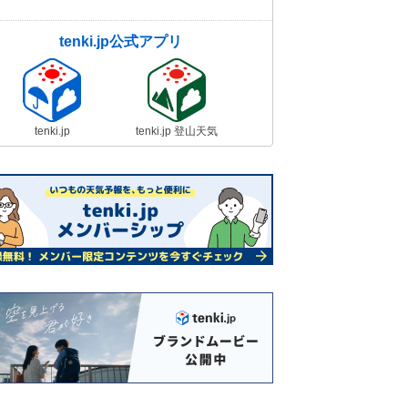
tenki.jp公式アプリ
tenki.jp
tenki.jp 登山天気