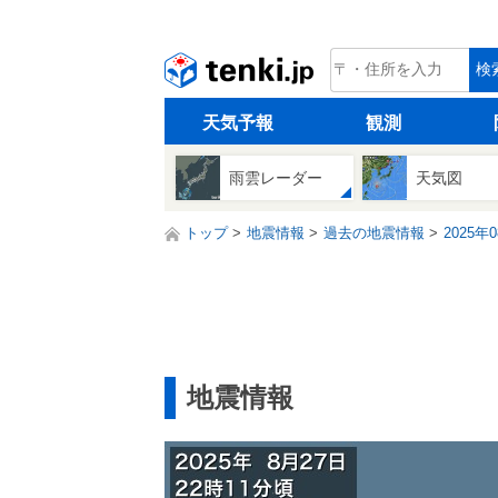
tenki.jp
検
天気予報
観測
雨雲レーダー
天気図
トップ
地震情報
過去の地震情報
2025年
地震情報