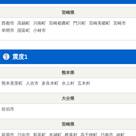
宮崎県
西都市
高鍋町
川南町
宮崎都農町
門川町
宮崎美郷町
宮崎市
串間市
国富町
小林市
震度1
熊本県
熊本美里町
人吉市
多良木町
水上村
五木村
大分県
佐伯市
宮崎県
延岡市
日向市
新富町
木城町
椎葉村
高千穂町
日南市
綾町