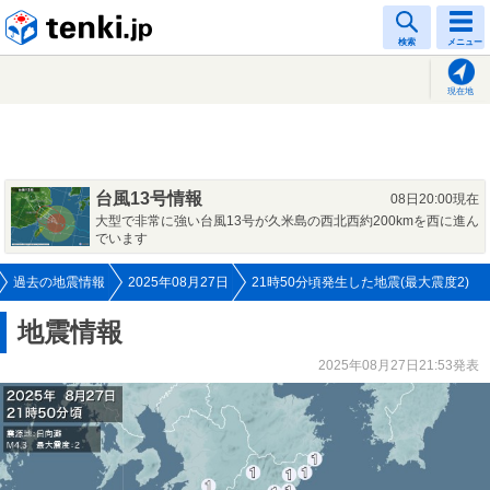
tenki.jp
検索
メニュー
現在地
台風13号情報
08日20:00現在
大型で非常に強い台風13号が久米島の西北西約200kmを西に進ん
でいます
過去の地震情報
2025年08月27日
21時50分頃発生した地震(最大震度2)
地震情報
2025年08月27日21:53発表