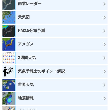
雨雲レーダー
天気図
PM2.5分布予測
アメダス
2週間天気
気象予報士のポイント解説
世界天気
地震情報