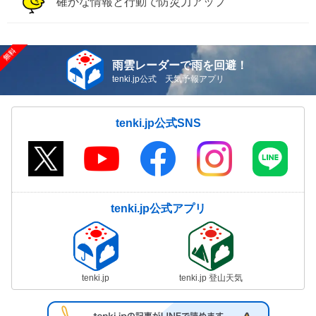
確かな情報と行動で防災力アップ
雨雲レーダーで雨を回避！
tenki.jp公式 天気予報アプリ
tenki.jp公式SNS
tenki.jp公式アプリ
tenki.jp
tenki.jp 登山天気