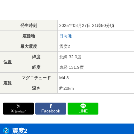
発生時刻
2025年08月27日 21時50分頃
震源地
日向灘
最大震度
震度2
緯度
北緯 32.0度
位置
経度
東経 131.9度
マグニチュード
M4.3
震源
深さ
約20km
X
Facebook
LINE
(旧twitter)
震度2