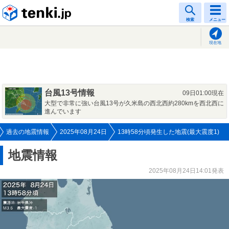
tenki.jp
検索
メニュー
現在地
台風13号情報
09日01:00現在
大型で非常に強い台風13号が久米島の西北西約280kmを西北西に
進んでいます
過去の地震情報
2025年08月24日
13時58分頃発生した地震(最大震度1)
地震情報
2025年08月24日14:01発表