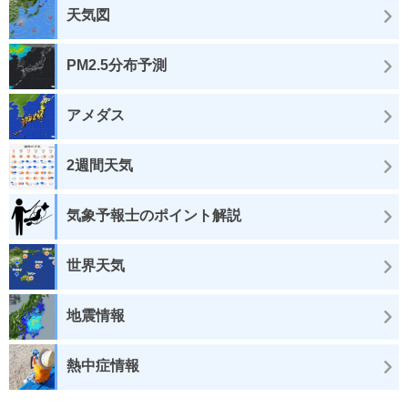
天気図
PM2.5分布予測
アメダス
2週間天気
気象予報士のポイント解説
世界天気
地震情報
熱中症情報