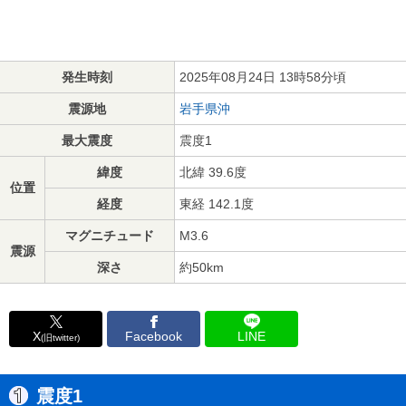
発生時刻
2025年08月24日 13時58分頃
震源地
岩手県沖
最大震度
震度1
緯度
北緯 39.6度
位置
経度
東経 142.1度
マグニチュード
M3.6
震源
深さ
約50km
X
Facebook
LINE
(旧twitter)
震度1