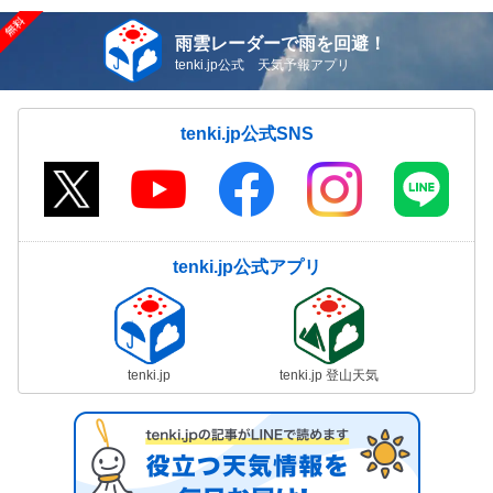
雨雲レーダーで雨を回避！
tenki.jp公式 天気予報アプリ
tenki.jp公式SNS
tenki.jp公式アプリ
tenki.jp
tenki.jp 登山天気