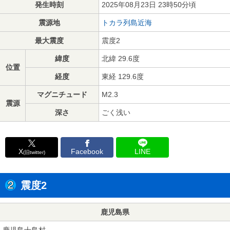
発生時刻
2025年08月23日 23時50分頃
震源地
トカラ列島近海
最大震度
震度2
緯度
北緯 29.6度
位置
経度
東経 129.6度
マグニチュード
M2.3
震源
深さ
ごく浅い
X
Facebook
LINE
(旧twitter)
震度2
鹿児島県
鹿児島十島村