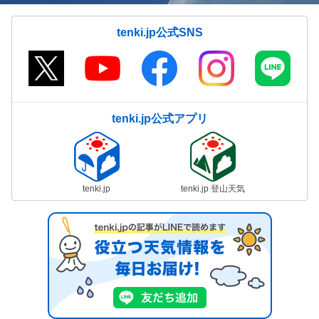
tenki.jp公式SNS
tenki.jp公式アプリ
tenki.jp
tenki.jp 登山天気