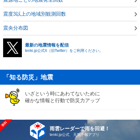
震度3以上の地域別観測回数
震央分布図
最新の地震情報を配信
tenki.jp公式X（旧Twitter）をご利用ください。
「知る防災」地震
いざという時にあわてないために
確かな情報と行動で防災力アップ
雨雲レーダーで雨を回避！
tenki.jp公式 天気予報アプリ