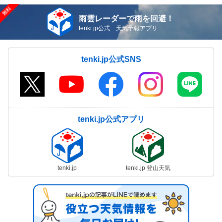
雨雲レーダーで雨を回避！
tenki.jp公式 天気予報アプリ
tenki.jp公式SNS
tenki.jp公式アプリ
tenki.jp
tenki.jp 登山天気