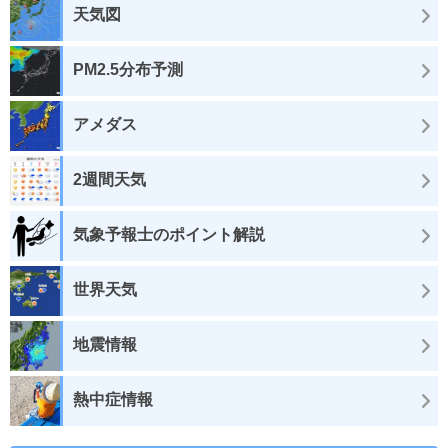
天気図
PM2.5分布予測
アメダス
2週間天気
気象予報士のポイント解説
世界天気
地震情報
熱中症情報