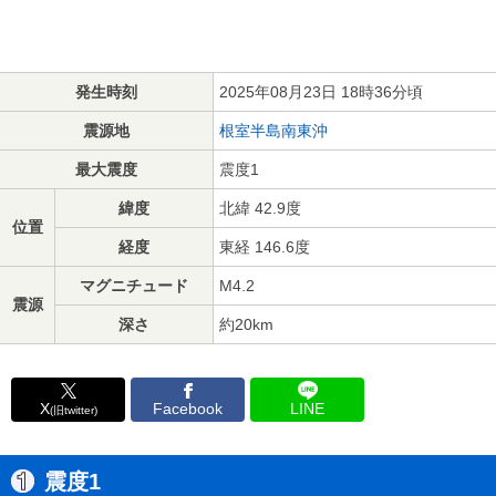
発生時刻
2025年08月23日 18時36分頃
震源地
根室半島南東沖
最大震度
震度1
緯度
北緯 42.9度
位置
経度
東経 146.6度
マグニチュード
M4.2
震源
深さ
約20km
X
Facebook
LINE
(旧twitter)
震度1