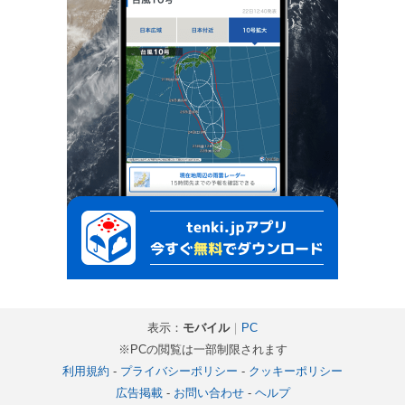
表示：
モバイル
｜
PC
※PCの閲覧は一部制限されます
利用規約
-
プライバシーポリシー
-
クッキーポリシー
広告掲載
-
お問い合わせ
-
ヘルプ