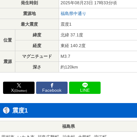
発生時刻
2025年08月23日 17時33分頃
震源地
福島県中通り
最大震度
震度1
緯度
北緯 37.1度
位置
経度
東経 140.2度
マグニチュード
M3.7
震源
深さ
約120km
X
Facebook
LINE
(旧twitter)
震度1
福島県
田村市
いわき市
福島広野町
川内村
大熊町
浪江町