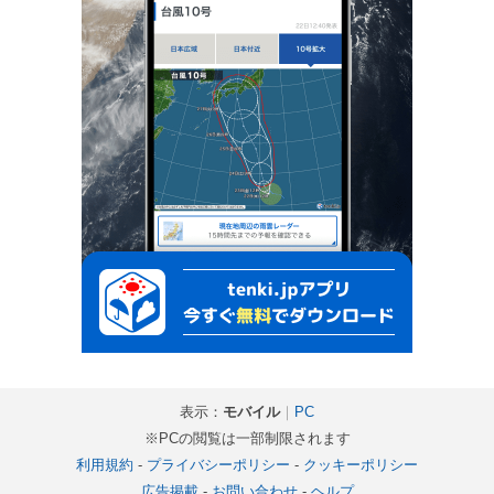
表示：
モバイル
｜
PC
※PCの閲覧は一部制限されます
利用規約
-
プライバシーポリシー
-
クッキーポリシー
広告掲載
-
お問い合わせ
-
ヘルプ