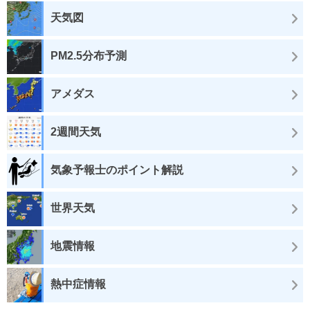
天気図
PM2.5分布予測
アメダス
2週間天気
気象予報士のポイント解説
世界天気
地震情報
熱中症情報