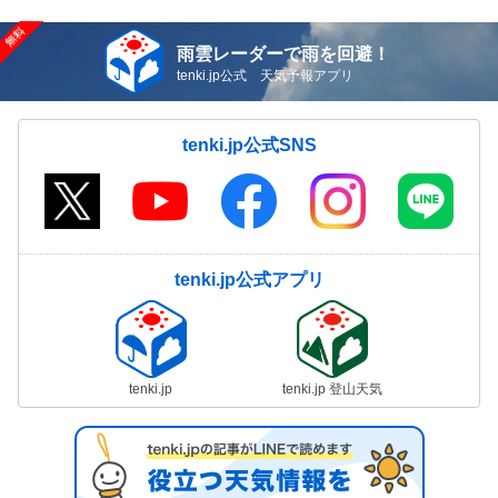
雨雲レーダーで雨を回避！
tenki.jp公式 天気予報アプリ
tenki.jp公式SNS
tenki.jp公式アプリ
tenki.jp
tenki.jp 登山天気