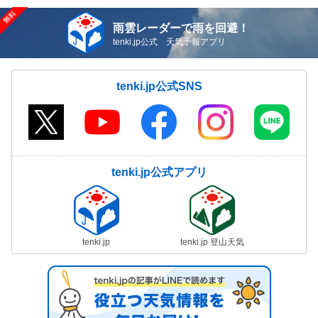
雨雲レーダーで雨を回避！
tenki.jp公式 天気予報アプリ
tenki.jp公式SNS
tenki.jp公式アプリ
tenki.jp
tenki.jp 登山天気