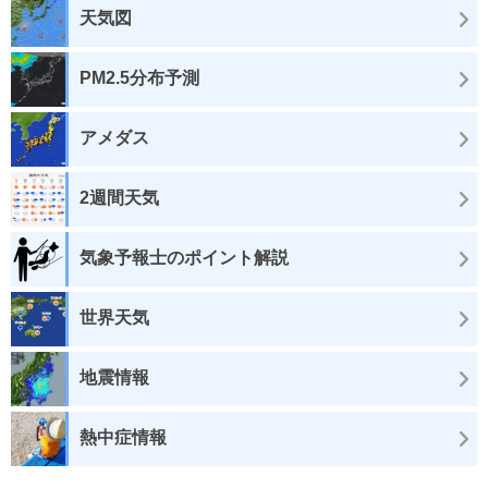
天気図
PM2.5分布予測
アメダス
2週間天気
気象予報士のポイント解説
世界天気
地震情報
熱中症情報