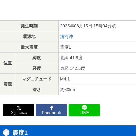
発生時刻
2025年08月15日 15時04分頃
震源地
浦河沖
最大震度
震度1
緯度
北緯 41.9度
位置
経度
東経 142.5度
マグニチュード
M4.1
震源
深さ
約60km
X
Facebook
LINE
(旧twitter)
震度1