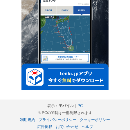
表示：
モバイル
｜
PC
※PCの閲覧は一部制限されます
利用規約
-
プライバシーポリシー
-
クッキーポリシー
広告掲載
-
お問い合わせ
-
ヘルプ