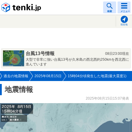
tenki.jp
検索
メニュー
現在地
台風13号情報
08日23:00現在
大型で非常に強い台風13号が久米島の西北西約250kmを西北西に
進んでいます
過去の地震情報
2025年08月15日
15時04分頃発生した地震(最大震度1)
地震情報
2025年08月15日15:07発表