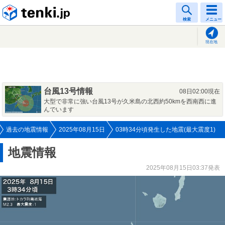
tenki.jp
検索
メニュー
現在地
台風13号情報
08日02:00現在
大型で非常に強い台風13号が久米島の北西約50kmを西南西に進
んでいます
過去の地震情報
2025年08月15日
03時34分頃発生した地震(最大震度1)
地震情報
2025年08月15日03:37発表