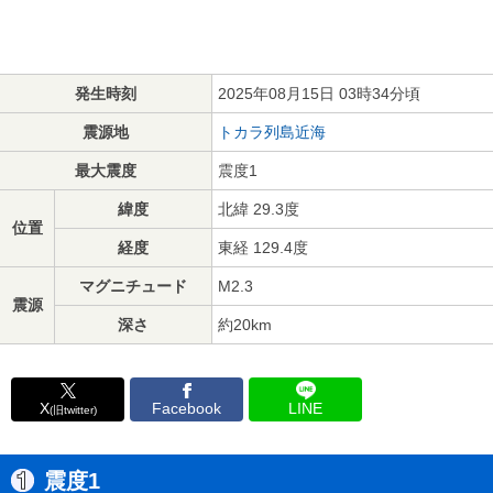
発生時刻
2025年08月15日 03時34分頃
震源地
トカラ列島近海
最大震度
震度1
緯度
北緯 29.3度
位置
経度
東経 129.4度
マグニチュード
M2.3
震源
深さ
約20km
X
Facebook
LINE
(旧twitter)
震度1