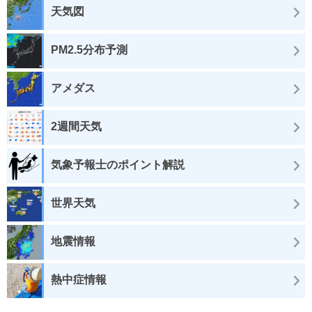
天気図
PM2.5分布予測
アメダス
2週間天気
気象予報士のポイント解説
世界天気
地震情報
熱中症情報