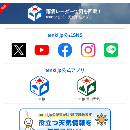
雨雲レーダーで雨を回避！
tenki.jp公式 天気予報アプリ
tenki.jp公式SNS
tenki.jp公式アプリ
tenki.jp
tenki.jp 登山天気