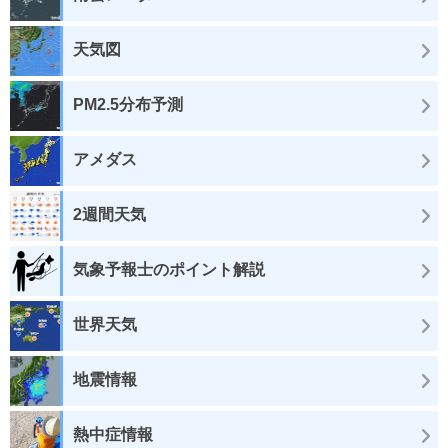
天気図
PM2.5分布予測
アメダス
2週間天気
気象予報士のポイント解説
世界天気
地震情報
熱中症情報