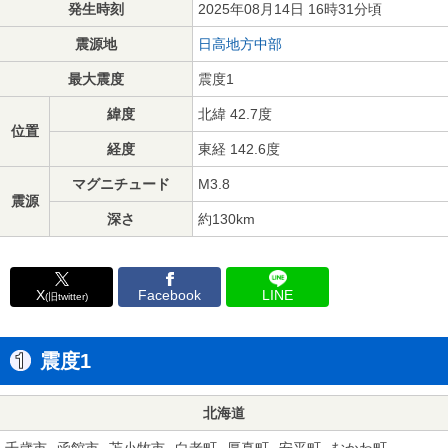
発生時刻
2025年08月14日 16時31分頃
震源地
日高地方中部
最大震度
震度1
緯度
北緯 42.7度
位置
経度
東経 142.6度
マグニチュード
M3.8
震源
深さ
約130km
X
Facebook
LINE
(旧twitter)
震度1
北海道
千歳市
函館市
苫小牧市
白老町
厚真町
安平町
むかわ町