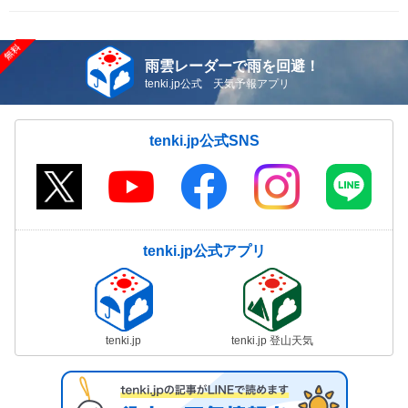
雨雲レーダーで雨を回避！
tenki.jp公式 天気予報アプリ
tenki.jp公式SNS
tenki.jp公式アプリ
tenki.jp
tenki.jp 登山天気