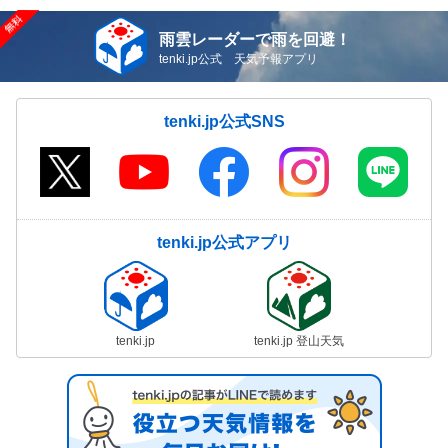
雨雲レーダーで雨を回避！
tenki.jp公式 天気予報アプリ
tenki.jp公式SNS
tenki.jp公式アプリ
tenki.jp
tenki.jp 登山天気