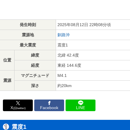
発生時刻
2025年08月12日 22時08分頃
震源地
釧路沖
最大震度
震度1
緯度
北緯 42.4度
位置
経度
東経 144.6度
マグニチュード
M4.1
震源
深さ
約20km
X
Facebook
LINE
(旧twitter)
震度1