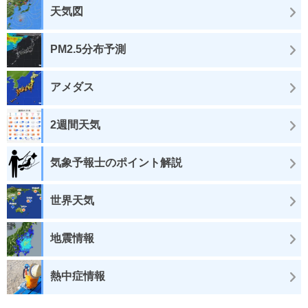
天気図
PM2.5分布予測
アメダス
2週間天気
気象予報士のポイント解説
世界天気
地震情報
熱中症情報