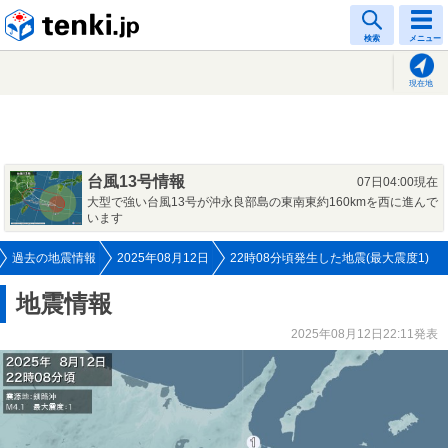
tenki.jp
検索
メニュー
現在地
台風13号情報
07日04:00現在
大型で強い台風13号が沖永良部島の東南東約160kmを西に進んで
います
過去の地震情報
2025年08月12日
22時08分頃発生した地震(最大震度1)
地震情報
2025年08月12日22:11発表