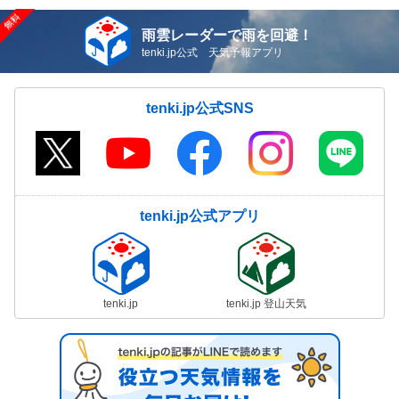
雨雲レーダーで雨を回避！
tenki.jp公式 天気予報アプリ
tenki.jp公式SNS
tenki.jp公式アプリ
tenki.jp
tenki.jp 登山天気