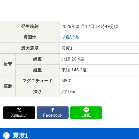
発生時刻
2025年08月12日 14時49分頃
震源地
父島近海
最大震度
震度1
緯度
北緯 26.4度
位置
経度
東経 143.2度
マグニチュード
M5.0
震源
深さ
約10km
X
Facebook
LINE
(旧twitter)
震度1