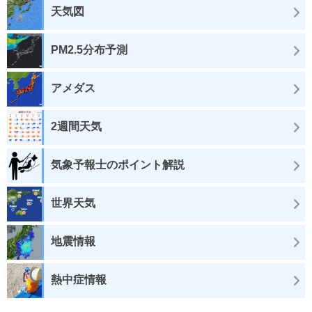
天気図
PM2.5分布予測
アメダス
2週間天気
気象予報士のポイント解説
世界天気
地震情報
熱中症情報