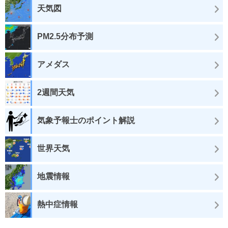
天気図
PM2.5分布予測
アメダス
2週間天気
気象予報士のポイント解説
世界天気
地震情報
熱中症情報