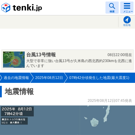
tenki.jp
検索
メニュー
現在地
台風13号情報
08日22:00現在
大型で非常に強い台風13号が久米島の西北西約230kmを北西に進
んでいます
過去の地震情報
2025年08月12日
07時42分頃発生した地震(最大震度1)
地震情報
2025年08月12日07:45発表