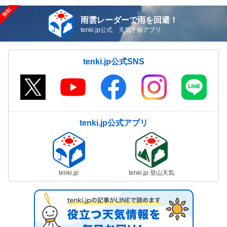
雨雲レーダーで雨を回避！
tenki.jp公式 天気予報アプリ
tenki.jp公式SNS
tenki.jp公式アプリ
tenki.jp
tenki.jp 登山天気