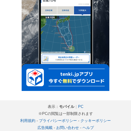
表示：
モバイル
｜
PC
※PCの閲覧は一部制限されます
利用規約
-
プライバシーポリシー
-
クッキーポリシー
広告掲載
-
お問い合わせ
-
ヘルプ