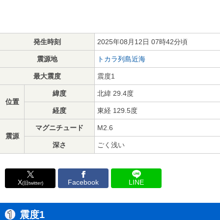
発生時刻
2025年08月12日 07時42分頃
震源地
トカラ列島近海
最大震度
震度1
緯度
北緯 29.4度
位置
経度
東経 129.5度
マグニチュード
M2.6
震源
深さ
ごく浅い
X
Facebook
LINE
(旧twitter)
震度1