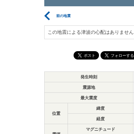
前の地震
この地震による津波の心配はありません
発生時刻
震源地
最大震度
緯度
位置
経度
マグニチュード