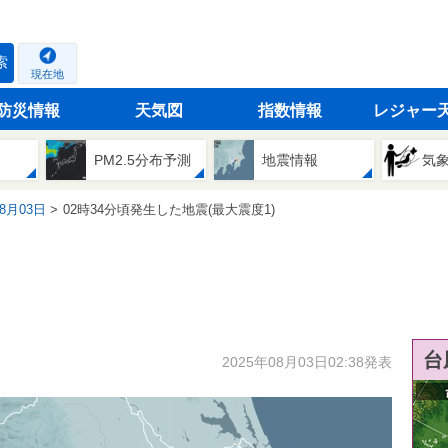
索
現在地
防災情報
天気図
指数情報
レジャー
PM2.5分布予測
地震情報
気
08月03日
02時34分頃発生した地震(最大震度1)
台
2025年08月03日02:38発表