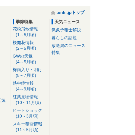
tenki.jpトップ
季節特集
天気ニュース
花粉飛散情報
気象予報士解説
(1～5月頃)
暮らしの話題
桜開花情報
放送局のニュース
(2～5月頃)
特集
GWの天気
(4～5月頃)
梅雨入り・明け
(5～7月頃)
熱中症情報
(4～9月頃)
紅葉見頃情報
天気
(10～11月頃)
ヒートショック
(10～3月頃)
スキー積雪情報
(11～5月頃)