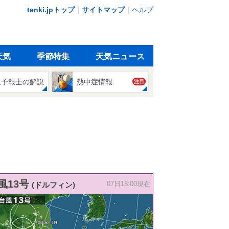
tenki.jpトップ
｜
サイトマップ
｜
ヘルプ
天気
季節特集
天気ニュース
象予報士の解説
熱中症情報
注目
風13号
(ドルフィン)
07日18:00現在