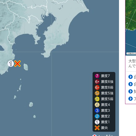
大型
んで