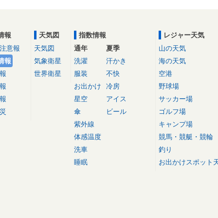
情報
天気図
指数情報
レジャー天気
注意報
天気図
通年
夏季
山の天気
情報
気象衛星
洗濯
汗かき
海の天気
報
世界衛星
服装
不快
空港
報
お出かけ
冷房
野球場
報
星空
アイス
サッカー場
災
傘
ビール
ゴルフ場
紫外線
キャンプ場
体感温度
競馬・競艇・競輪
洗車
釣り
睡眠
お出かけスポット