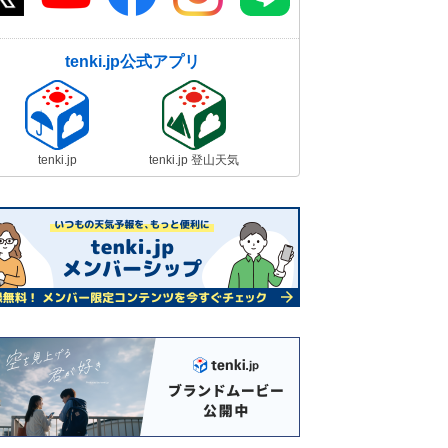
tenki.jp公式アプリ
tenki.jp
tenki.jp 登山天気