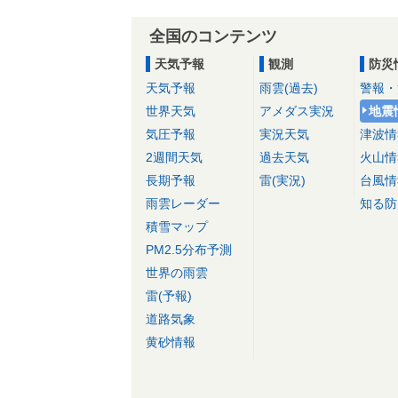
全国のコンテンツ
天気予報
観測
防災
天気予報
雨雲(過去)
警報・
世界天気
アメダス実況
地震
気圧予報
実況天気
津波情
2週間天気
過去天気
火山情
長期予報
雷(実況)
台風情
雨雲レーダー
知る防
積雪マップ
PM2.5分布予測
世界の雨雲
雷(予報)
道路気象
黄砂情報