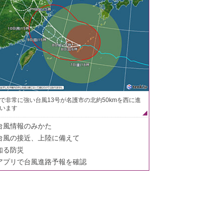
で非常に強い台風13号が名護市の北約50kmを西に進
います
台風情報のみかた
台風の接近、上陸に備えて
知る防災
アプリで台風進路予報を確認