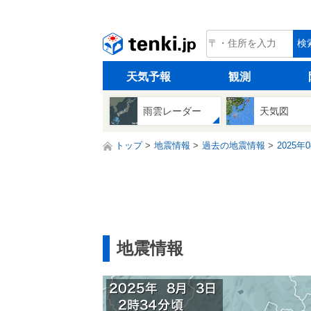
tenki.jp
検
天気予報
観測
雨雲レーダー
天気図
トップ
地震情報
過去の地震情報
2025年
地震情報