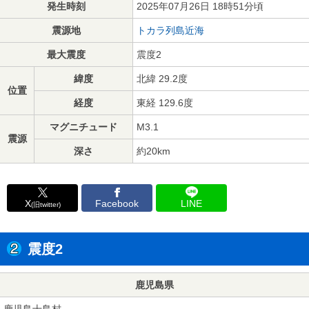
発生時刻
2025年07月26日 18時51分頃
震源地
トカラ列島近海
最大震度
震度2
緯度
北緯 29.2度
位置
経度
東経 129.6度
マグニチュード
M3.1
震源
深さ
約20km
X
Facebook
LINE
(旧twitter)
震度2
鹿児島県
鹿児島十島村