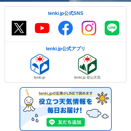
tenki.jp公式SNS
tenki.jp公式アプリ
tenki.jp
tenki.jp 登山天気