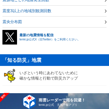
震度3以上の地域別観測回数
震央分布図
最新の地震情報を配信
tenki.jp公式X（旧Twitter）をご利用ください。
「知る防災」地震
いざという時にあわてないために
確かな情報と行動で防災力アップ
雨雲レーダーで雨を回避！
tenki.jp公式 天気予報アプリ