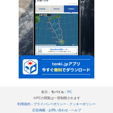
表示：
モバイル
｜
PC
※PCの閲覧は一部制限されます
利用規約
-
プライバシーポリシー
-
クッキーポリシー
広告掲載
-
お問い合わせ
-
ヘルプ