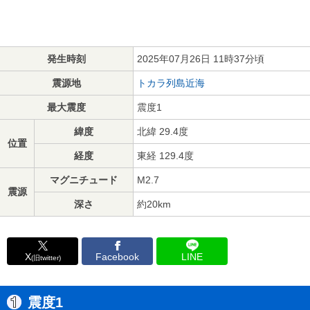
発生時刻
2025年07月26日 11時37分頃
震源地
トカラ列島近海
最大震度
震度1
緯度
北緯 29.4度
位置
経度
東経 129.4度
マグニチュード
M2.7
震源
深さ
約20km
X
Facebook
LINE
(旧twitter)
震度1