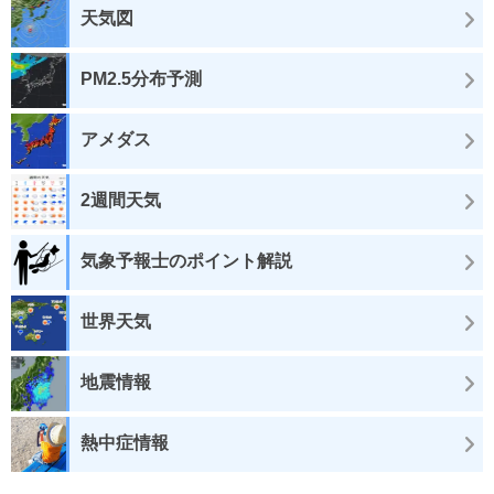
天気図
PM2.5分布予測
アメダス
2週間天気
気象予報士のポイント解説
世界天気
地震情報
熱中症情報