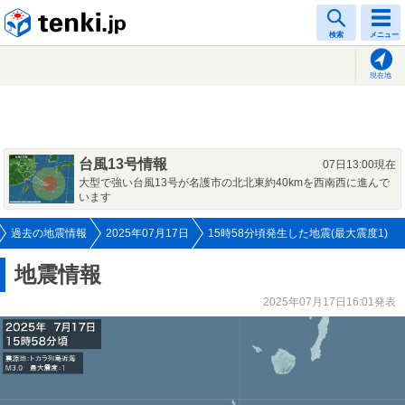
tenki.jp
検索
メニュー
現在地
台風13号情報
07日13:00現在
大型で強い台風13号が名護市の北北東約40kmを西南西に進んで
います
過去の地震情報
2025年07月17日
15時58分頃発生した地震(最大震度1)
地震情報
2025年07月17日16:01発表