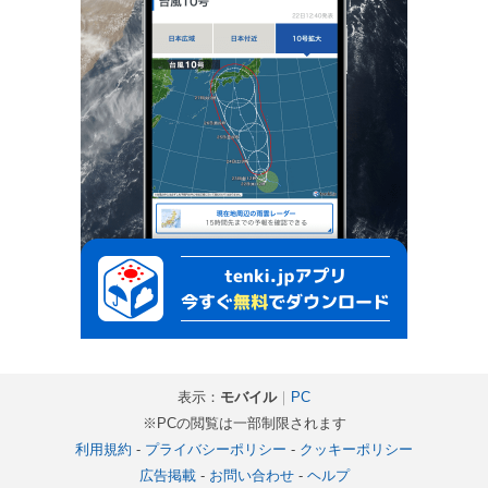
表示：
モバイル
｜
PC
※PCの閲覧は一部制限されます
利用規約
-
プライバシーポリシー
-
クッキーポリシー
広告掲載
-
お問い合わせ
-
ヘルプ