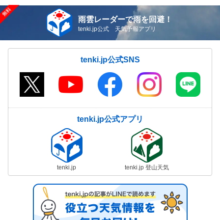
雨雲レーダーで雨を回避！
tenki.jp公式 天気予報アプリ
tenki.jp公式SNS
tenki.jp公式アプリ
tenki.jp
tenki.jp 登山天気