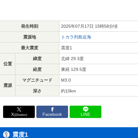
発生時刻
2025年07月17日 15時58分頃
震源地
トカラ列島近海
最大震度
震度1
緯度
北緯 29.3度
位置
経度
東経 129.5度
マグニチュード
M3.0
震源
深さ
約10km
X
Facebook
LINE
(旧twitter)
震度1