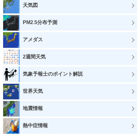
天気図
PM2.5分布予測
アメダス
2週間天気
気象予報士のポイント解説
世界天気
地震情報
熱中症情報