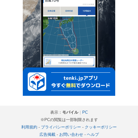
表示：
モバイル
｜
PC
※PCの閲覧は一部制限されます
利用規約
-
プライバシーポリシー
-
クッキーポリシー
広告掲載
-
お問い合わせ
-
ヘルプ