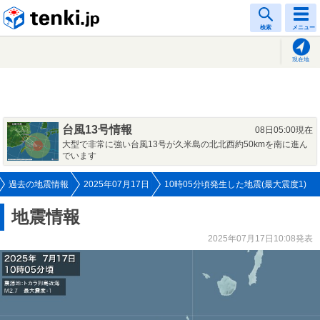
tenki.jp
検索
メニュー
現在地
台風13号情報
08日05:00現在
大型で非常に強い台風13号が久米島の北北西約50kmを南に進ん
でいます
過去の地震情報
2025年07月17日
10時05分頃発生した地震(最大震度1)
地震情報
2025年07月17日10:08発表