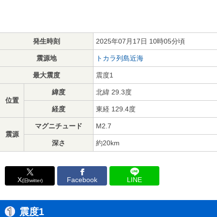
発生時刻
2025年07月17日 10時05分頃
震源地
トカラ列島近海
最大震度
震度1
緯度
北緯 29.3度
位置
経度
東経 129.4度
マグニチュード
M2.7
震源
深さ
約20km
X
Facebook
LINE
(旧twitter)
震度1