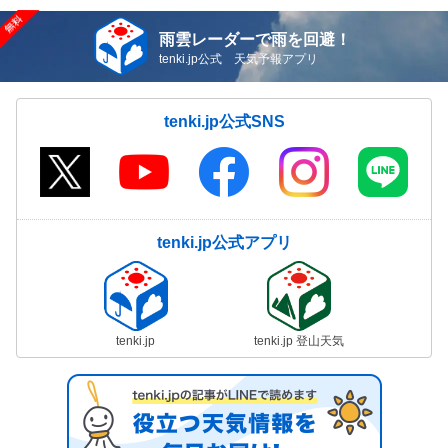
雨雲レーダーで雨を回避！
tenki.jp公式 天気予報アプリ
tenki.jp公式SNS
tenki.jp公式アプリ
tenki.jp
tenki.jp 登山天気