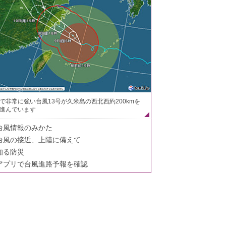
で非常に強い台風13号が久米島の西北西約200kmを
進んでいます
台風情報のみかた
台風の接近、上陸に備えて
知る防災
アプリで台風進路予報を確認