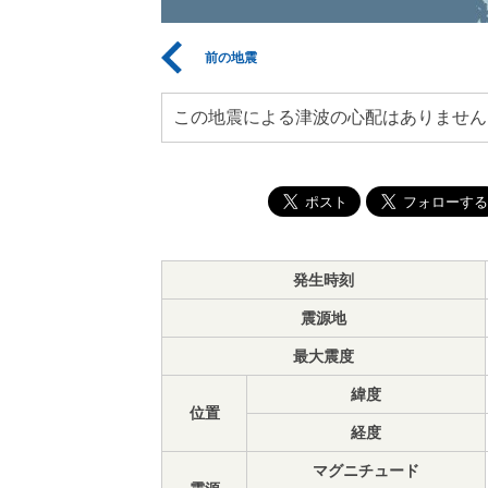
前の地震
この地震による津波の心配はありません
発生時刻
震源地
最大震度
緯度
位置
経度
マグニチュード