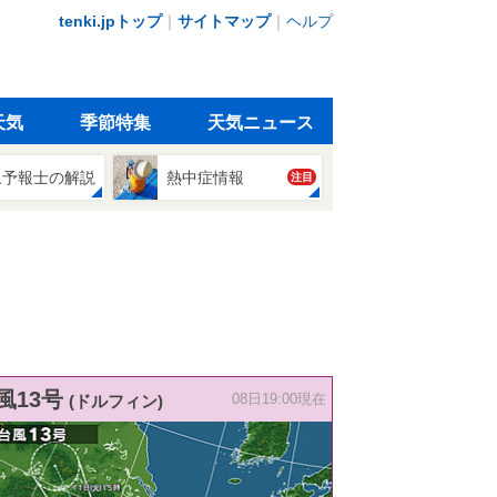
tenki.jpトップ
｜
サイトマップ
｜
ヘルプ
天気
季節特集
天気ニュース
象予報士の解説
熱中症情報
注目
風13号
(ドルフィン)
08日19:00現在