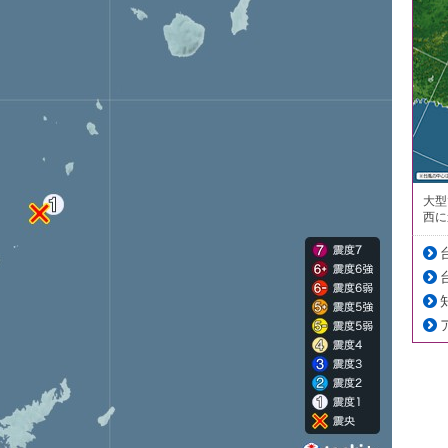
大型
西に