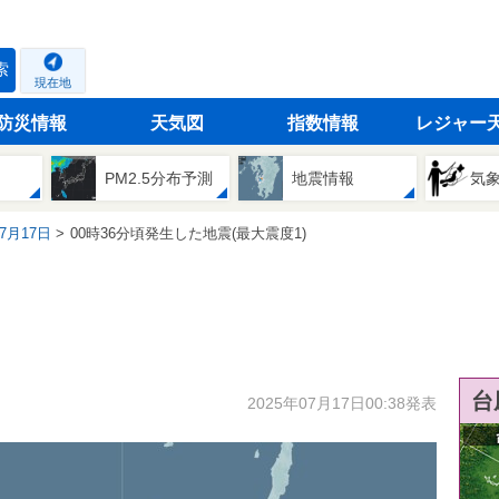
索
現在地
防災情報
天気図
指数情報
レジャー
PM2.5分布予測
地震情報
気
07月17日
00時36分頃発生した地震(最大震度1)
台
2025年07月17日00:38発表