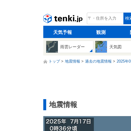
tenki.jp
検
天気予報
観測
雨雲レーダー
天気図
トップ
地震情報
過去の地震情報
2025年
地震情報