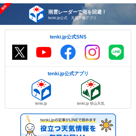
雨雲レーダーで雨を回避！
tenki.jp公式 天気予報アプリ
tenki.jp公式SNS
tenki.jp公式アプリ
tenki.jp
tenki.jp 登山天気