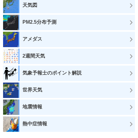
天気図
PM2.5分布予測
アメダス
2週間天気
気象予報士のポイント解説
世界天気
地震情報
熱中症情報