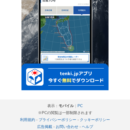
表示：
モバイル
｜
PC
※PCの閲覧は一部制限されます
利用規約
-
プライバシーポリシー
-
クッキーポリシー
広告掲載
-
お問い合わせ
-
ヘルプ