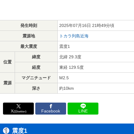
発生時刻
2025年07月16日 21時49分頃
震源地
トカラ列島近海
最大震度
震度1
緯度
北緯 29.3度
位置
経度
東経 129.5度
マグニチュード
M2.5
震源
深さ
約10km
X
Facebook
LINE
(旧twitter)
震度1