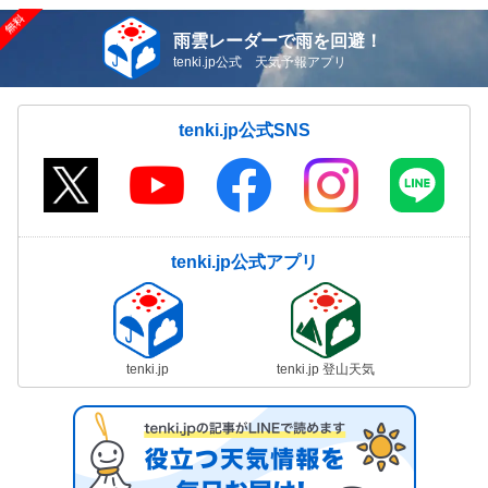
雨雲レーダーで雨を回避！
tenki.jp公式 天気予報アプリ
tenki.jp公式SNS
tenki.jp公式アプリ
tenki.jp
tenki.jp 登山天気