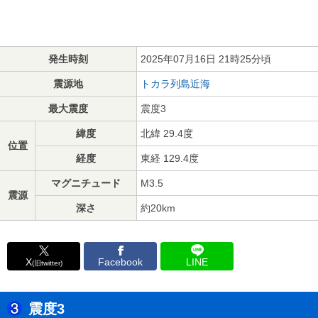
発生時刻
2025年07月16日 21時25分頃
震源地
トカラ列島近海
最大震度
震度3
緯度
北緯 29.4度
位置
経度
東経 129.4度
マグニチュード
M3.5
震源
深さ
約20km
X
Facebook
LINE
(旧twitter)
震度3