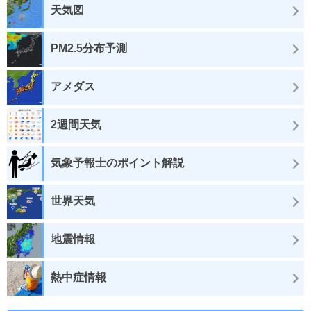
天気図
PM2.5分布予測
アメダス
2週間天気
気象予報士のポイント解説
世界天気
地震情報
熱中症情報