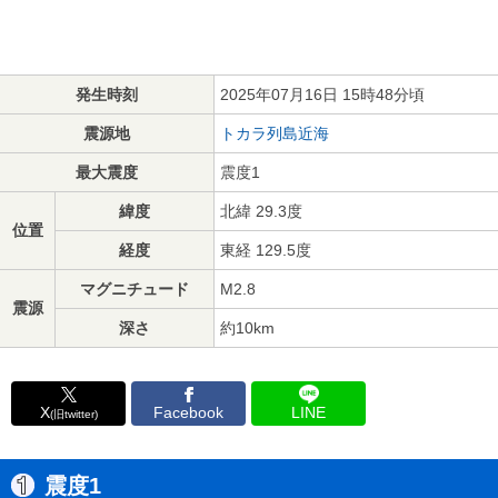
発生時刻
2025年07月16日 15時48分頃
震源地
トカラ列島近海
最大震度
震度1
緯度
北緯 29.3度
位置
経度
東経 129.5度
マグニチュード
M2.8
震源
深さ
約10km
X
Facebook
LINE
(旧twitter)
震度1