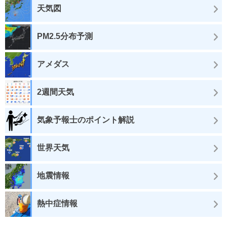
天気図
PM2.5分布予測
アメダス
2週間天気
気象予報士のポイント解説
世界天気
地震情報
熱中症情報