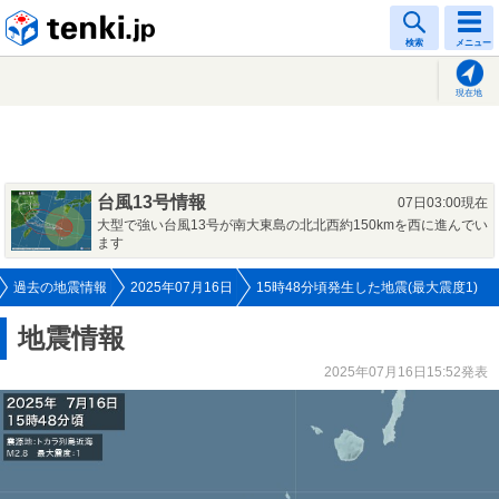
tenki.jp
検索
メニュー
現在地
台風13号情報
07日03:00現在
大型で強い台風13号が南大東島の北北西約150kmを西に進んでい
ます
過去の地震情報
2025年07月16日
15時48分頃発生した地震(最大震度1)
地震情報
2025年07月16日15:52発表