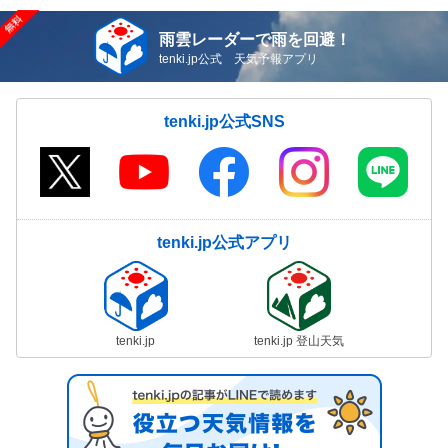
雨雲レーダーで雨を回避！
tenki.jp公式 天気予報アプリ
tenki.jp公式SNS
tenki.jp公式アプリ
tenki.jp
tenki.jp 登山天気