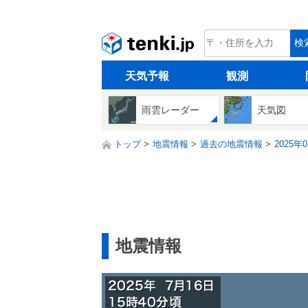
tenki.jp
検
天気予報
観測
雨雲レーダー
天気図
トップ
地震情報
過去の地震情報
2025年
地震情報