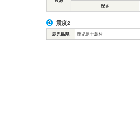
震源
深さ
震度2
鹿児島県
鹿児島十島村