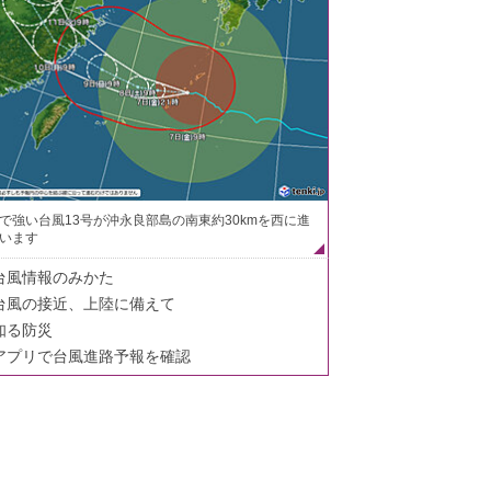
で強い台風13号が沖永良部島の南東約30kmを西に進
います
台風情報のみかた
台風の接近、上陸に備えて
知る防災
アプリで台風進路予報を確認