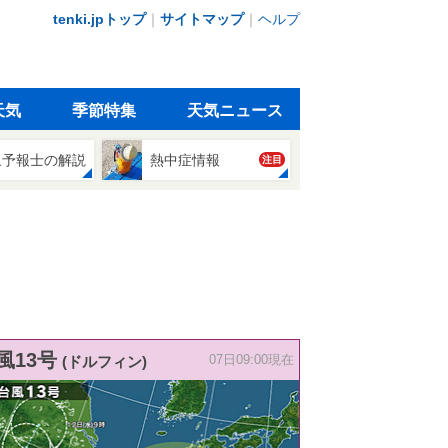
tenki.jpトップ
｜
サイトマップ
｜
ヘルプ
天気
季節特集
天気ニュース
象予報士の解説
熱中症情報
注目
風13号
(ドルフィン)
07日09:00現在