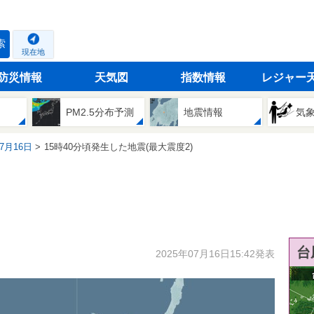
索
現在地
防災情報
天気図
指数情報
レジャー
PM2.5分布予測
地震情報
気
07月16日
15時40分頃発生した地震(最大震度2)
台
2025年07月16日15:42発表