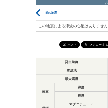
前の地震
この地震による津波の心配はありません
発生時刻
震源地
最大震度
緯度
位置
経度
マグニチュード