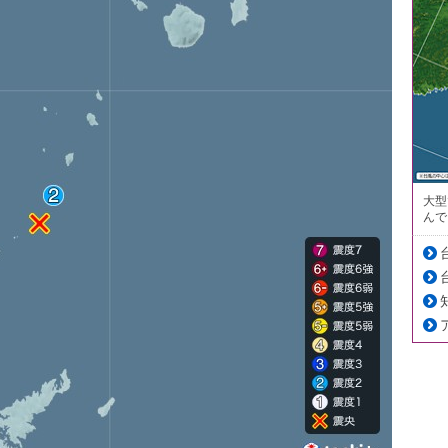
大型
んで