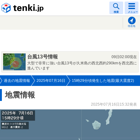
tenki.jp
検索
メニュー
現在地
台風13号情報
09日02:00現在
大型で非常に強い台風13号が久米島の西北西約290kmを西北西に
進んでいます
過去の地震情報
2025年07月16日
15時29分頃発生した地震(最大震度2)
地震情報
2025年07月16日15:32発表