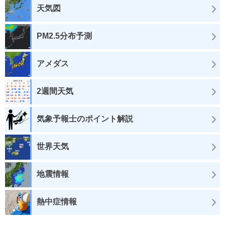
天気図
PM2.5分布予測
アメダス
2週間天気
気象予報士のポイント解説
世界天気
地震情報
熱中症情報