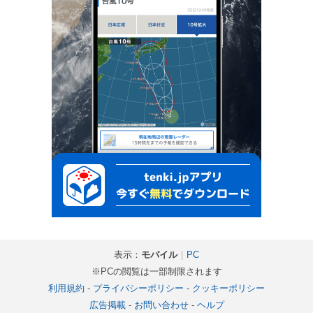
表示：
モバイル
｜
PC
※PCの閲覧は一部制限されます
利用規約
-
プライバシーポリシー
-
クッキーポリシー
広告掲載
-
お問い合わせ
-
ヘルプ