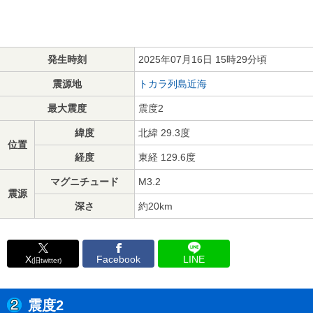
発生時刻
2025年07月16日 15時29分頃
震源地
トカラ列島近海
最大震度
震度2
緯度
北緯 29.3度
位置
経度
東経 129.6度
マグニチュード
M3.2
震源
深さ
約20km
X
Facebook
LINE
(旧twitter)
震度2