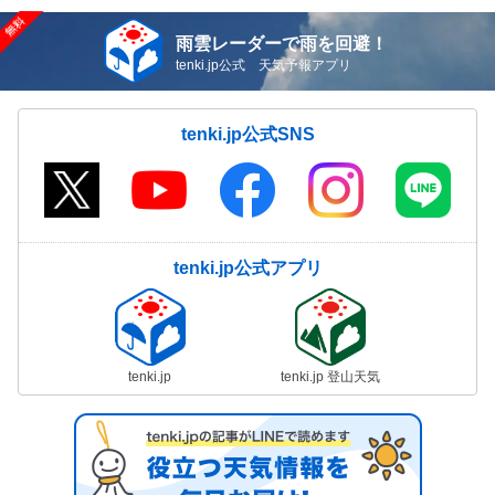
雨雲レーダーで雨を回避！
tenki.jp公式 天気予報アプリ
tenki.jp公式SNS
tenki.jp公式アプリ
tenki.jp
tenki.jp 登山天気