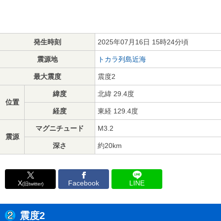
発生時刻
2025年07月16日 15時24分頃
震源地
トカラ列島近海
最大震度
震度2
緯度
北緯 29.4度
位置
経度
東経 129.4度
マグニチュード
M3.2
震源
深さ
約20km
X
Facebook
LINE
(旧twitter)
震度2