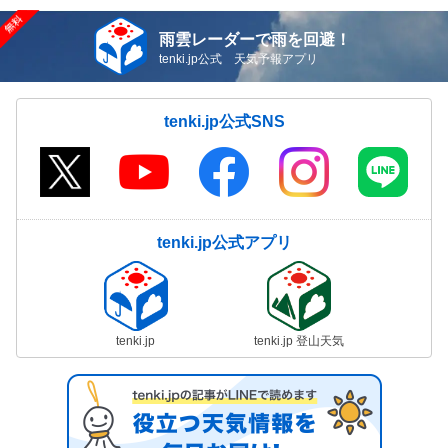
雨雲レーダーで雨を回避！
tenki.jp公式 天気予報アプリ
tenki.jp公式SNS
tenki.jp公式アプリ
tenki.jp
tenki.jp 登山天気