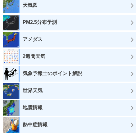
天気図
PM2.5分布予測
アメダス
2週間天気
気象予報士のポイント解説
世界天気
地震情報
熱中症情報