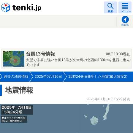
tenki.jp
検索
メニュー
現在地
台風13号情報
08日10:00現在
大型で非常に強い台風13号が久米島の北西約130kmを北西に進ん
でいます
過去の地震情報
2025年07月16日
15時24分頃発生した地震(最大震度2)
地震情報
2025年07月16日15:27発表