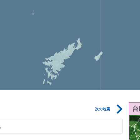
台
次の地震
。