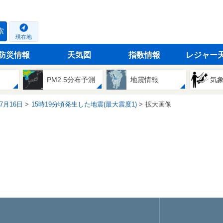
索
現在地
防災情報
天気図
指数情報
レジャー
PM2.5分布予測
地震情報
気
07月16日
15時19分頃発生した地震(最大震度1)
拡大画像