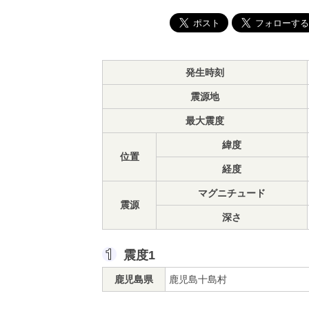
発生時刻
震源地
最大震度
緯度
位置
経度
マグニチュード
震源
深さ
震度1
鹿児島県
鹿児島十島村