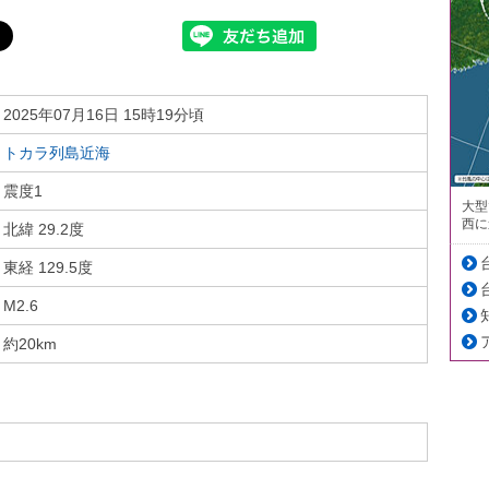
2025年07月16日 15時19分頃
トカラ列島近海
震度1
大型
西に
北緯 29.2度
東経 129.5度
M2.6
約20km