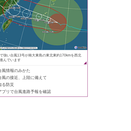
で強い台風13号が南大東島の東北東約170kmを西北
進んでいます
台風情報のみかた
台風の接近、上陸に備えて
知る防災
アプリで台風進路予報を確認