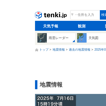
tenki.jp
検
天気予報
観測
雨雲レーダー
天気図
トップ
地震情報
過去の地震情報
2025年
地震情報