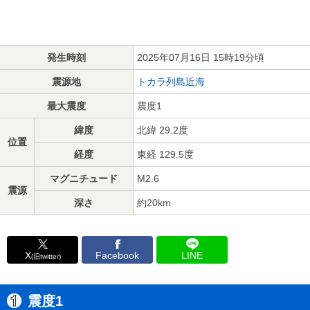
発生時刻
2025年07月16日 15時19分頃
震源地
トカラ列島近海
最大震度
震度1
緯度
北緯 29.2度
位置
経度
東経 129.5度
マグニチュード
M2.6
震源
深さ
約20km
X
Facebook
LINE
(旧twitter)
震度1