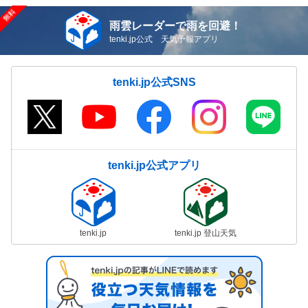
雨雲レーダーで雨を回避！
tenki.jp公式 天気予報アプリ
tenki.jp公式SNS
tenki.jp公式アプリ
tenki.jp
tenki.jp 登山天気