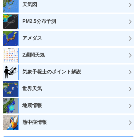
天気図
PM2.5分布予測
アメダス
2週間天気
気象予報士のポイント解説
世界天気
地震情報
熱中症情報