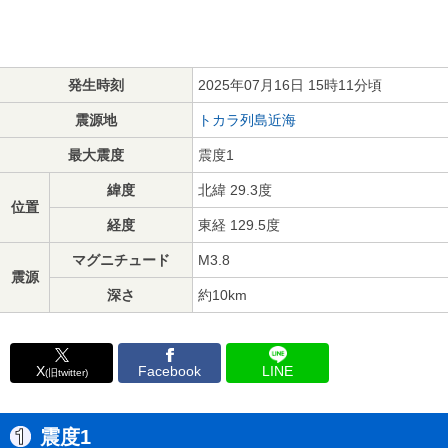
発生時刻
2025年07月16日 15時11分頃
震源地
トカラ列島近海
最大震度
震度1
緯度
北緯 29.3度
位置
経度
東経 129.5度
マグニチュード
M3.8
震源
深さ
約10km
X
Facebook
LINE
(旧twitter)
震度1