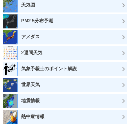
天気図
PM2.5分布予測
アメダス
2週間天気
気象予報士のポイント解説
世界天気
地震情報
熱中症情報