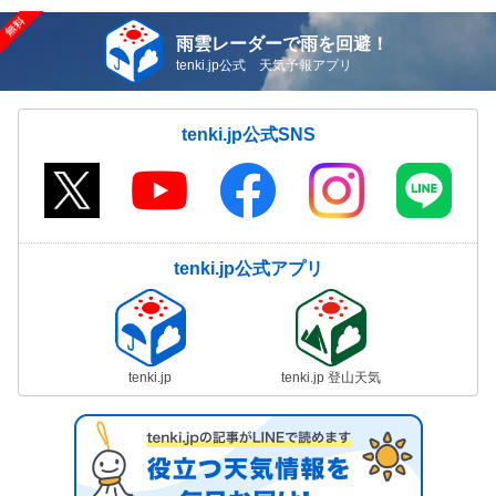
雨雲レーダーで雨を回避！
tenki.jp公式 天気予報アプリ
tenki.jp公式SNS
tenki.jp公式アプリ
tenki.jp
tenki.jp 登山天気