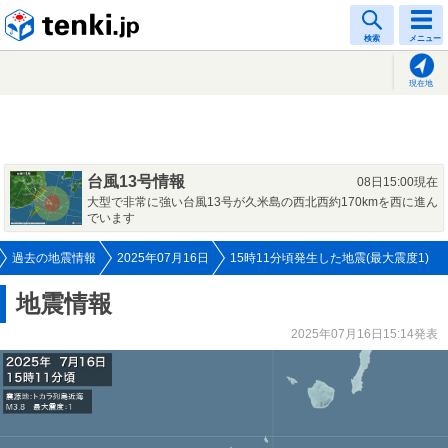
tenki.jp
検索
メニュー
現在地
台風13号情報
08日15:00現在
大型で非常に強い台風13号が久米島の西北西約170kmを西に進ん
でいます
過去の地震情報
2025年07月16日
15時11分頃発生した地震(最大震度1)
地震情報
2025年07月16日15:14発表