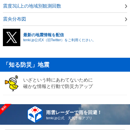
震度3以上の地域別観測回数
震央分布図
最新の地震情報を配信
tenki.jp公式X（旧Twitter）をご利用ください。
「知る防災」地震
いざという時にあわてないために
確かな情報と行動で防災力アップ
雨雲レーダーで雨を回避！
tenki.jp公式 天気予報アプリ