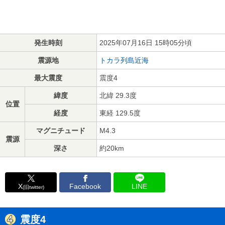
発生時刻
2025年07月16日 15時05分頃
震源地
トカラ列島近海
最大震度
震度4
緯度
北緯 29.3度
位置
経度
東経 129.5度
マグニチュード
M4.3
震源
深さ
約20km
X
Facebook
LINE
(旧twitter)
震度4