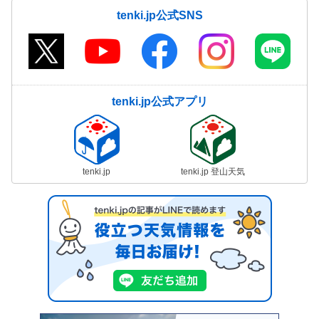
tenki.jp公式SNS
tenki.jp公式アプリ
tenki.jp
tenki.jp 登山天気