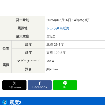
発生時刻
2025年07月16日 14時35分頃
震源地
トカラ列島近海
最大震度
震度2
緯度
北緯 29.3度
位置
経度
東経 129.5度
マグニチュード
M3.4
震源
深さ
約20km
X
Facebook
LINE
(旧twitter)
震度2