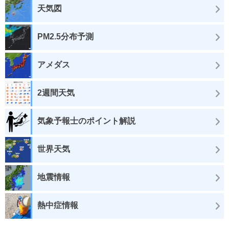
天気図
PM2.5分布予測
アメダス
2週間天気
気象予報士のポイント解説
世界天気
地震情報
熱中症情報