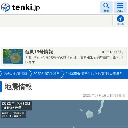
tenki.jp
検索
メニュー
現在地
台風13号情報
07日13:00現在
大型で強い台風13号が名護市の北北東約40kmを西南西に進んで
います
過去の地震情報
2025年07月16日
14時35分頃発生した地震(最大震度2)
地震情報
2025年07月16日14:38発表