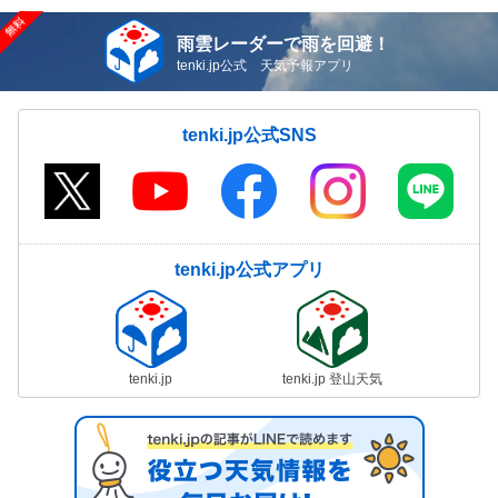
雨雲レーダーで雨を回避！
tenki.jp公式 天気予報アプリ
tenki.jp公式SNS
tenki.jp公式アプリ
tenki.jp
tenki.jp 登山天気