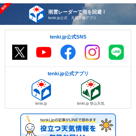
雨雲レーダーで雨を回避！
tenki.jp公式 天気予報アプリ
tenki.jp公式SNS
tenki.jp公式アプリ
tenki.jp
tenki.jp 登山天気