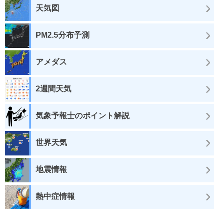
天気図
PM2.5分布予測
アメダス
2週間天気
気象予報士のポイント解説
世界天気
地震情報
熱中症情報