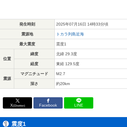
発生時刻
2025年07月16日 14時33分頃
震源地
トカラ列島近海
最大震度
震度1
緯度
北緯 29.3度
位置
経度
東経 129.5度
マグニチュード
M2.7
震源
深さ
約20km
X
Facebook
LINE
(旧twitter)
震度1