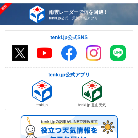
雨雲レーダーで雨を回避！
tenki.jp公式 天気予報アプリ
tenki.jp公式SNS
tenki.jp公式アプリ
tenki.jp
tenki.jp 登山天気