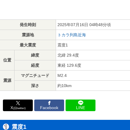
発生時刻
2025年07月16日 04時48分頃
震源地
トカラ列島近海
最大震度
震度1
緯度
北緯 29.4度
位置
経度
東経 129.6度
マグニチュード
M2.4
震源
深さ
約10km
X
Facebook
LINE
(旧twitter)
震度1