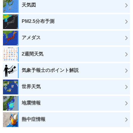
天気図
PM2.5分布予測
アメダス
2週間天気
気象予報士のポイント解説
世界天気
地震情報
熱中症情報