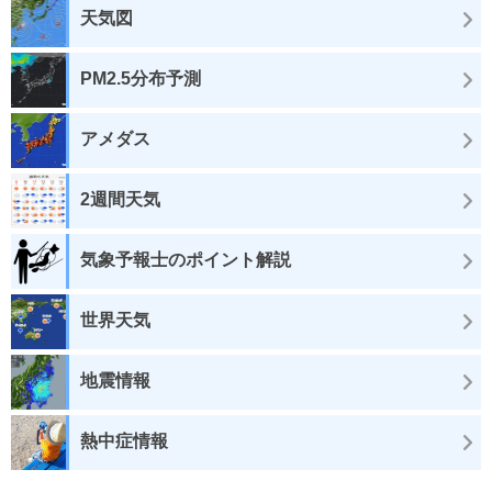
天気図
PM2.5分布予測
アメダス
2週間天気
気象予報士のポイント解説
世界天気
地震情報
熱中症情報