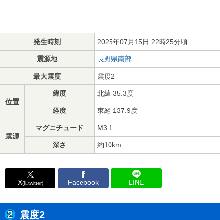
発生時刻
2025年07月15日 22時25分頃
震源地
長野県南部
最大震度
震度2
緯度
北緯 35.3度
位置
経度
東経 137.9度
マグニチュード
M3.1
震源
深さ
約10km
X
Facebook
LINE
(旧twitter)
震度2