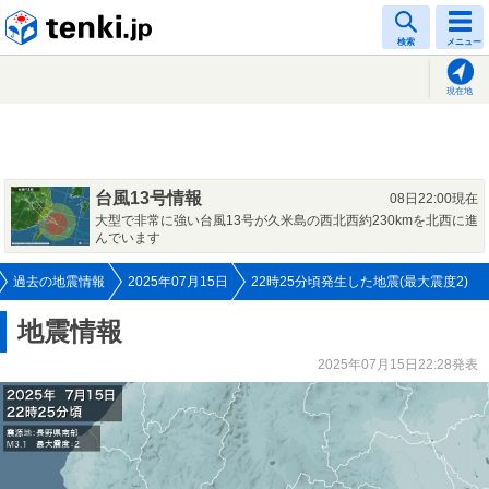
tenki.jp
検索
メニュー
現在地
台風13号情報
08日22:00現在
大型で非常に強い台風13号が久米島の西北西約230kmを北西に進
んでいます
過去の地震情報
2025年07月15日
22時25分頃発生した地震(最大震度2)
地震情報
2025年07月15日22:28発表