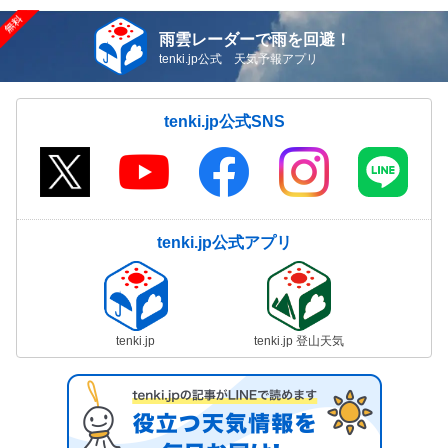
雨雲レーダーで雨を回避！
tenki.jp公式 天気予報アプリ
tenki.jp公式SNS
tenki.jp公式アプリ
tenki.jp
tenki.jp 登山天気