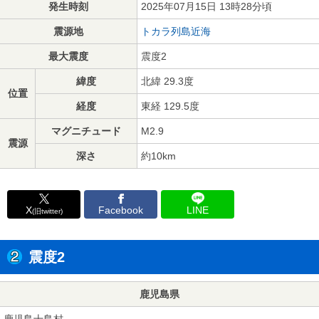
発生時刻
2025年07月15日 13時28分頃
震源地
トカラ列島近海
最大震度
震度2
緯度
北緯 29.3度
位置
経度
東経 129.5度
マグニチュード
M2.9
震源
深さ
約10km
X
Facebook
LINE
(旧twitter)
震度2
鹿児島県
鹿児島十島村