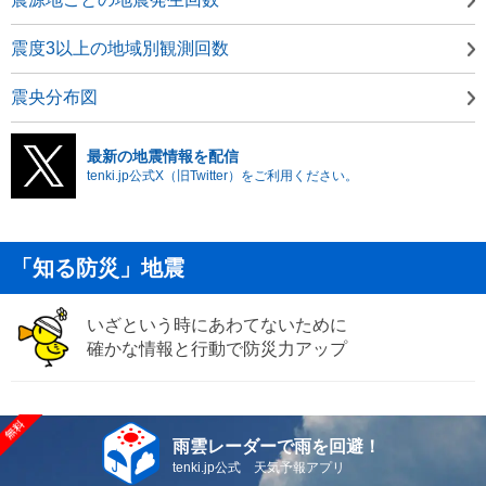
震度3以上の地域別観測回数
震央分布図
最新の地震情報を配信
tenki.jp公式X（旧Twitter）をご利用ください。
「知る防災」地震
いざという時にあわてないために
確かな情報と行動で防災力アップ
雨雲レーダーで雨を回避！
tenki.jp公式 天気予報アプリ