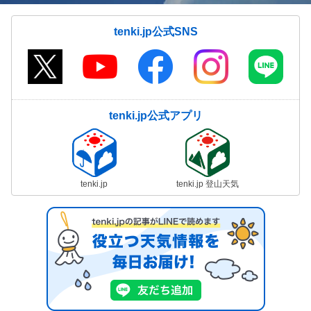
tenki.jp公式SNS
tenki.jp公式アプリ
tenki.jp
tenki.jp 登山天気