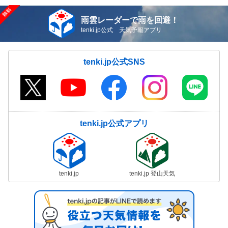
雨雲レーダーで雨を回避！
tenki.jp公式 天気予報アプリ
tenki.jp公式SNS
tenki.jp公式アプリ
tenki.jp
tenki.jp 登山天気