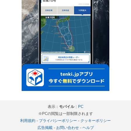
表示：
モバイル
｜
PC
※PCの閲覧は一部制限されます
利用規約
-
プライバシーポリシー
-
クッキーポリシー
広告掲載
-
お問い合わせ
-
ヘルプ