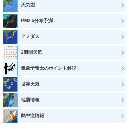
天気図
PM2.5分布予測
アメダス
2週間天気
気象予報士のポイント解説
世界天気
地震情報
熱中症情報