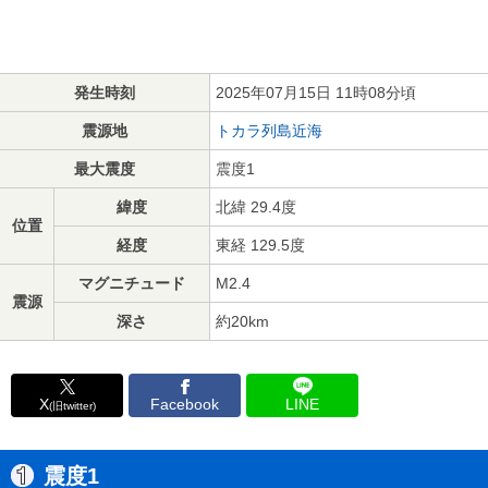
発生時刻
2025年07月15日 11時08分頃
震源地
トカラ列島近海
最大震度
震度1
緯度
北緯 29.4度
位置
経度
東経 129.5度
マグニチュード
M2.4
震源
深さ
約20km
X
Facebook
LINE
(旧twitter)
震度1