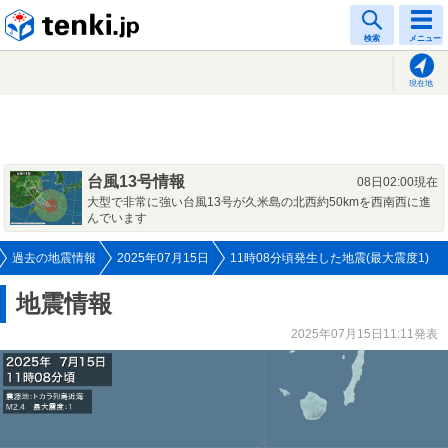
tenki.jp
検索
メニュー
現在地
台風13号情報
08日02:00現在
大型で非常に強い台風13号が久米島の北西約50kmを西南西に進
んでいます
過去の地震情報
2025年07月15日
11時08分頃発生した地震(最大震度1)
地震情報
2025年07月15日11:11発表