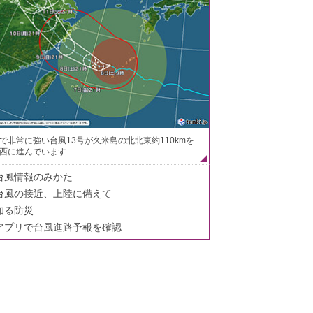
で非常に強い台風13号が久米島の北北東約110kmを
西に進んでいます
台風情報のみかた
台風の接近、上陸に備えて
知る防災
アプリで台風進路予報を確認