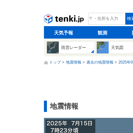
tenki.jp
検
天気予報
観測
雨雲レーダー
天気図
トップ
地震情報
過去の地震情報
2025年
地震情報