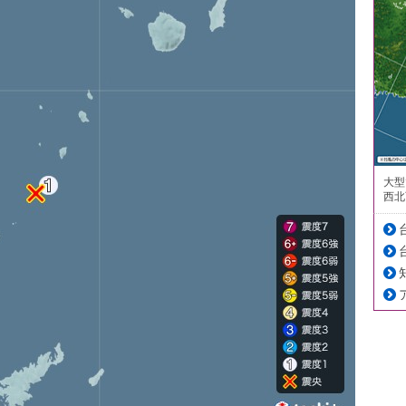
大型
西北