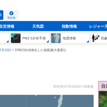
索
現在地
防災情報
天気図
指数情報
レジャー
PM2.5分布予測
地震情報
気
07月15日
07時23分頃発生した地震(最大震度1)
台
2025年07月15日07:26発表