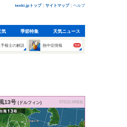
tenki.jpトップ
｜
サイトマップ
｜
ヘルプ
天気
季節特集
天気ニュース
象予報士の解説
熱中症情報
注目
風13号
(ドルフィン)
07日21:00現在