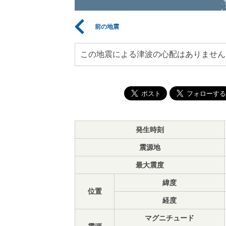
前の地震
この地震による津波の心配はありません
発生時刻
震源地
最大震度
緯度
位置
経度
マグニチュード