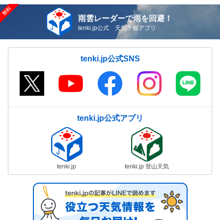
雨雲レーダーで雨を回避！
tenki.jp公式 天気予報アプリ
tenki.jp公式SNS
tenki.jp公式アプリ
tenki.jp
tenki.jp 登山天気