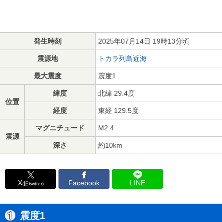
発生時刻
2025年07月14日 19時13分頃
震源地
トカラ列島近海
最大震度
震度1
緯度
北緯 29.4度
位置
経度
東経 129.5度
マグニチュード
M2.4
震源
深さ
約10km
X
Facebook
LINE
(旧twitter)
震度1