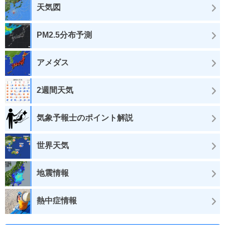
天気図
PM2.5分布予測
アメダス
2週間天気
気象予報士のポイント解説
世界天気
地震情報
熱中症情報